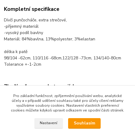
Kompletní specifikace
Dívčí punčocháče, extra strečové,
-příjemný materiál
-vysoký podíl bavlny
Materiál: 84%bavlna, 13%polyester, 3%elastan
délka k patě
98/104 -62cm, 110/116 -68cm,122/128 -73cm, 134/140-80cm
Tolerance +-1-2cm
Zboží zařazeno v kategoriích
Pro základní funkčnost, zpříjemnění používání webu, analytické
Dětské oblečení
účely a v případě udělení souhlasu také pro účely cílení reklamy
využíváme soubory cookies. Nastavení vlastních preferencí
Punčocháče, silonky
cookies můžete kdykoli upravit odkazem ve spodní části stránek.
Souhlasím
Nastavení