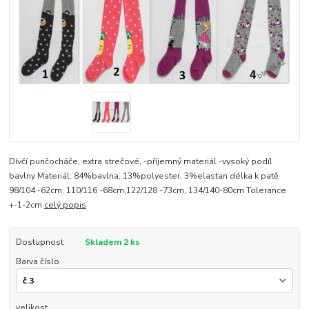
Dívčí punčocháče, extra strečové, -příjemný materiál -vysoký podíl
bavlny Materiál: 84%bavlna, 13%polyester, 3%elastan délka k patě
98/104 -62cm, 110/116 -68cm,122/128 -73cm, 134/140-80cm Tolerance
+-1-2cm
celý popis
Dostupnost
Skladem 2 ks
Barva číslo
velikost