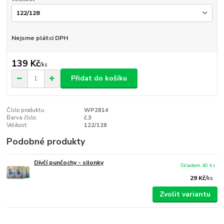
Nejsme plátci DPH
139 Kč
/
ks
Přidat do košíku
Číslo produktu:
WP2814
Barva číslo:
č.3
Velikost:
122/128
Podobné produkty
Dívčí punčochy - silonky
Skladem 40 ks
29 Kč
/
ks
Zvolit variantu