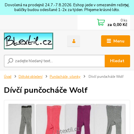
Dovolená na prodejně 24.7.-7.8.2026. Eshop jede v omezeném režimu,
balíčky budou odesílané 1-2x za týden. Přejeme krásné léto.
0
ks
za
0,00 Kč
Menu
Hledat
Úvod
Dětské oblečení
Punčocháče, silonky
Dívčí punčocháče Wolf
Dívčí punčocháče Wolf