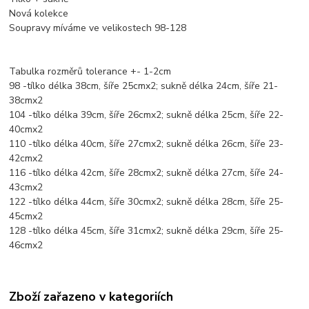
Nová kolekce
Soupravy míváme ve velikostech 98-128
Tabulka rozměrů tolerance +- 1-2cm
98 -tílko délka 38cm, šíře 25cmx2; sukně délka 24cm, šíře 21-
38cmx2
104 -tílko délka 39cm, šíře 26cmx2; sukně délka 25cm, šíře 22-
40cmx2
110 -tílko délka 40cm, šíře 27cmx2; sukně délka 26cm, šíře 23-
42cmx2
116 -tílko délka 42cm, šíře 28cmx2; sukně délka 27cm, šíře 24-
43cmx2
122 -tílko délka 44cm, šíře 30cmx2; sukně délka 28cm, šíře 25-
45cmx2
128 -tílko délka 45cm, šíře 31cmx2; sukně délka 29cm, šíře 25-
46cmx2
Zboží zařazeno v kategoriích