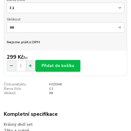
Velikost
Nejsme plátci DPH
299 Kč
/
ks
Přidat do košíku
Číslo produktu:
H23346
Barva číslo:
č.1
Velikost:
98
Kompletní specifikace
Krásný dívčí set
Tílko + sukně