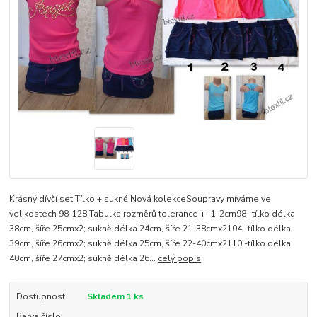
Krásný dívčí set Tílko + sukně Nová kolekceSoupravy míváme ve
velikostech 98-128 Tabulka rozměrů tolerance +- 1-2cm98 -tílko délka
38cm, šíře 25cmx2; sukně délka 24cm, šíře 21-38cmx2104 -tílko délka
39cm, šíře 26cmx2; sukně délka 25cm, šíře 22-40cmx2110 -tílko délka
40cm, šíře 27cmx2; sukně délka 26...
celý popis
Dostupnost
Skladem 1 ks
Barva číslo