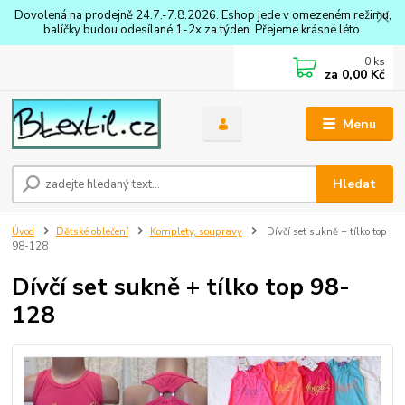
Dovolená na prodejně 24.7.-7.8.2026. Eshop jede v omezeném režimu,
balíčky budou odesílané 1-2x za týden. Přejeme krásné léto.
0
ks
za
0,00 Kč
Menu
Hledat
Úvod
Dětské oblečení
Komplety, soupravy
Dívčí set sukně + tílko top
98-128
Dívčí set sukně + tílko top 98-
128