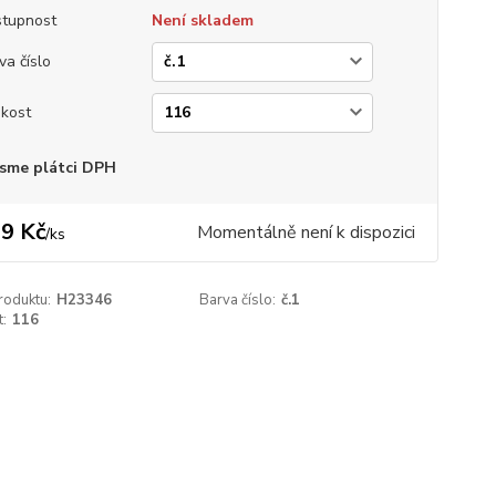
tupnost
Není skladem
va číslo
ikost
sme plátci DPH
9 Kč
Momentálně není k dispozici
/
ks
roduktu:
H23346
Barva číslo:
č.1
t:
116