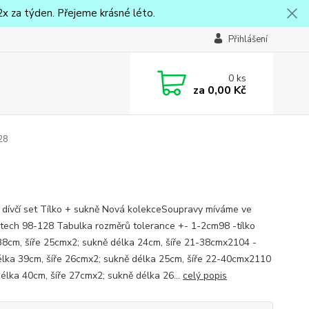
x za týden. Přejeme krásné léto.
Přihlášení
0
ks
za
0,00 Kč
128
 dívčí set Tílko + sukně Nová kolekceSoupravy míváme ve
stech 98-128 Tabulka rozměrů tolerance +- 1-2cm98 -tílko
38cm, šíře 25cmx2; sukně délka 24cm, šíře 21-38cmx2104 -
délka 39cm, šíře 26cmx2; sukně délka 25cm, šíře 22-40cmx2110
 délka 40cm, šíře 27cmx2; sukně délka 26...
celý popis