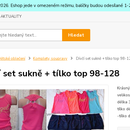
2026. Eshop jede v omezeném režimu, balíčky budou odesílané 1-2
AKTUALITY
Hledat
ětské oblečení
Komplety, soupravy
Dívčí set sukně + tílko top 98-
í set sukně + tílko top 98-128
Krásný
veliko
délka 
tílko 
-tílko