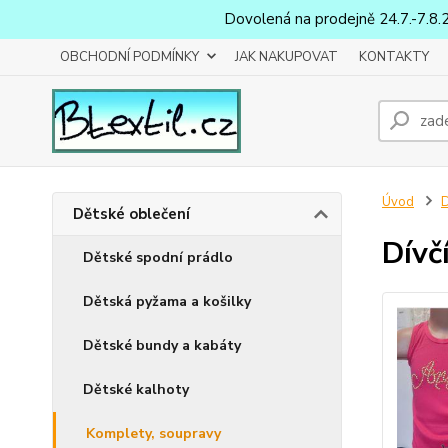
Dovolená na prodejně 24.7.-7.8.
OBCHODNÍ PODMÍNKY
JAK NAKUPOVAT
KONTAKTY
Úvod
D
Dětské oblečení
Dívč
Dětské spodní prádlo
Dětská pyžama a košilky
Dětské bundy a kabáty
Dětské kalhoty
Komplety, soupravy