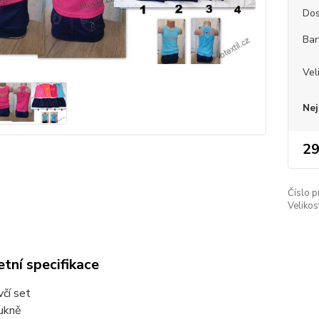
Dos
Bar
Vel
Nej
29
Číslo p
Velikos
tní specifikace
včí set
sukně