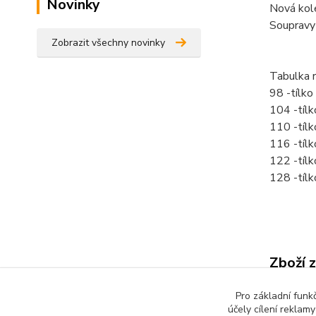
Novinky
Nová kol
Soupravy
Zobrazit všechny novinky
Tabulka 
98 -tílk
104 -tíl
110 -tíl
116 -tíl
122 -tíl
128 -tíl
Zboží 
Dětsk
Pro základní funk
účely cílení reklam