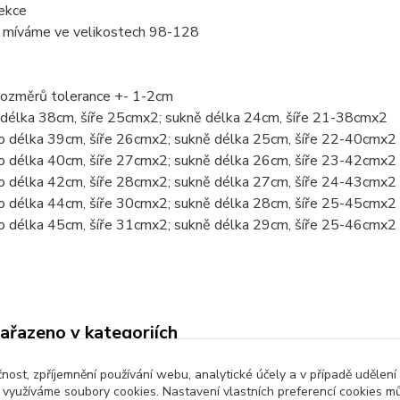
ekce
 míváme ve velikostech 98-128
rozměrů tolerance +- 1-2cm
o délka 38cm, šíře 25cmx2; sukně délka 24cm, šíře 21-38cmx2
ko délka 39cm, šíře 26cmx2; sukně délka 25cm, šíře 22-40cmx2
ko délka 40cm, šíře 27cmx2; sukně délka 26cm, šíře 23-42cmx2
ko délka 42cm, šíře 28cmx2; sukně délka 27cm, šíře 24-43cmx2
ko délka 44cm, šíře 30cmx2; sukně délka 28cm, šíře 25-45cmx2
ko délka 45cm, šíře 31cmx2; sukně délka 29cm, šíře 25-46cmx2
zařazeno v kategoriích
é oblečení
Komplety, soupravy
Šaty
čnost, zpříjemnění používání webu, analytické účely a v případě udělení
y využíváme soubory cookies. Nastavení vlastních preferencí cookies mů