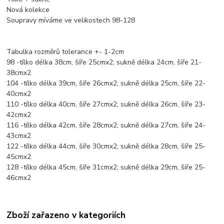
Nová kolekce
Soupravy míváme ve velikostech 98-128
Tabulka rozměrů tolerance +- 1-2cm
98 -tílko délka 38cm, šíře 25cmx2; sukně délka 24cm, šíře 21-
38cmx2
104 -tílko délka 39cm, šíře 26cmx2; sukně délka 25cm, šíře 22-
40cmx2
110 -tílko délka 40cm, šíře 27cmx2; sukně délka 26cm, šíře 23-
42cmx2
116 -tílko délka 42cm, šíře 28cmx2; sukně délka 27cm, šíře 24-
43cmx2
122 -tílko délka 44cm, šíře 30cmx2; sukně délka 28cm, šíře 25-
45cmx2
128 -tílko délka 45cm, šíře 31cmx2; sukně délka 29cm, šíře 25-
46cmx2
Zboží zařazeno v kategoriích