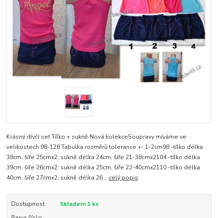
Krásný dívčí set Tílko + sukně Nová kolekceSoupravy míváme ve
velikostech 98-128 Tabulka rozměrů tolerance +- 1-2cm98 -tílko délka
38cm, šíře 25cmx2; sukně délka 24cm, šíře 21-38cmx2104 -tílko délka
39cm, šíře 26cmx2; sukně délka 25cm, šíře 22-40cmx2110 -tílko délka
40cm, šíře 27cmx2; sukně délka 26...
celý popis
Dostupnost
Skladem 1 ks
Barva číslo