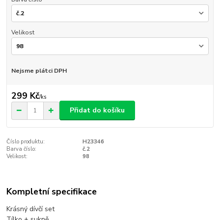
Velikost
Nejsme plátci DPH
299 Kč
/
ks
Přidat do košíku
Číslo produktu:
H23346
Barva číslo:
č.2
Velikost:
98
Kompletní specifikace
Krásný dívčí set
Tílko + sukně