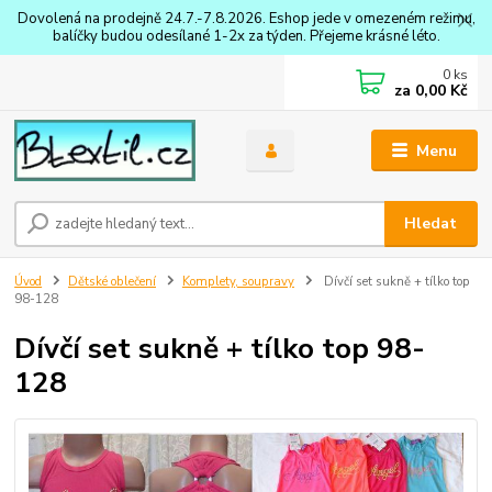
Dovolená na prodejně 24.7.-7.8.2026. Eshop jede v omezeném režimu,
balíčky budou odesílané 1-2x za týden. Přejeme krásné léto.
0
ks
za
0,00 Kč
Menu
Hledat
Úvod
Dětské oblečení
Komplety, soupravy
Dívčí set sukně + tílko top
98-128
Dívčí set sukně + tílko top 98-
128