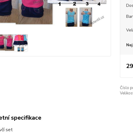
Dos
Bar
Vel
Nej
29
Číslo p
Velikos
tní specifikace
včí set