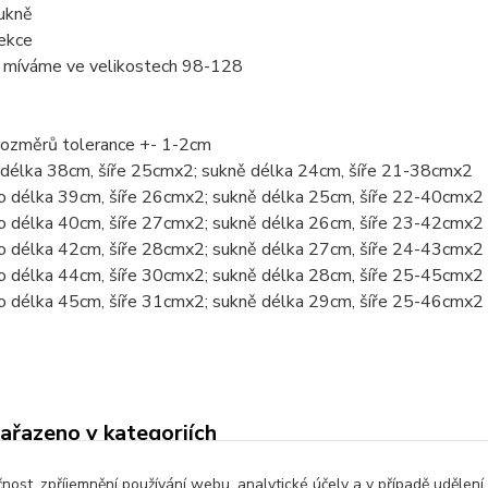
sukně
ekce
 míváme ve velikostech 98-128
rozměrů tolerance +- 1-2cm
o délka 38cm, šíře 25cmx2; sukně délka 24cm, šíře 21-38cmx2
ko délka 39cm, šíře 26cmx2; sukně délka 25cm, šíře 22-40cmx2
ko délka 40cm, šíře 27cmx2; sukně délka 26cm, šíře 23-42cmx2
ko délka 42cm, šíře 28cmx2; sukně délka 27cm, šíře 24-43cmx2
ko délka 44cm, šíře 30cmx2; sukně délka 28cm, šíře 25-45cmx2
ko délka 45cm, šíře 31cmx2; sukně délka 29cm, šíře 25-46cmx2
zařazeno v kategoriích
é oblečení
Komplety, soupravy
Šaty
čnost, zpříjemnění používání webu, analytické účely a v případě udělení