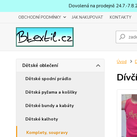
Dovolená na prodejně 24.7.-7.8.
OBCHODNÍ PODMÍNKY
JAK NAKUPOVAT
KONTAKTY
Úvod
D
Dětské oblečení
Dívč
Dětské spodní prádlo
Dětská pyžama a košilky
Dětské bundy a kabáty
Dětské kalhoty
Komplety, soupravy