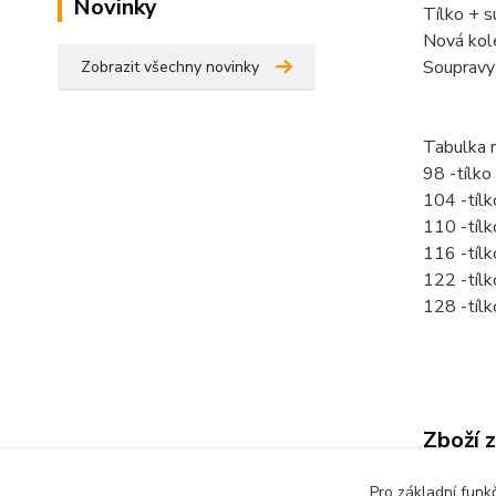
Novinky
Tílko + 
Nová kol
Soupravy
Zobrazit všechny novinky
Tabulka 
98 -tílk
104 -tíl
110 -tíl
116 -tíl
122 -tíl
128 -tíl
Zboží 
Dětsk
Pro základní funk