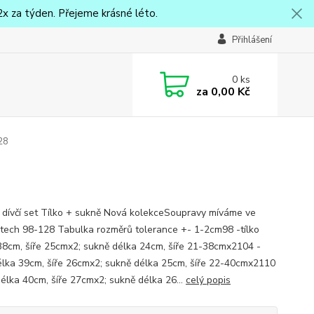
x za týden. Přejeme krásné léto.
Přihlášení
0
ks
za
0,00 Kč
128
 dívčí set Tílko + sukně Nová kolekceSoupravy míváme ve
stech 98-128 Tabulka rozměrů tolerance +- 1-2cm98 -tílko
38cm, šíře 25cmx2; sukně délka 24cm, šíře 21-38cmx2104 -
délka 39cm, šíře 26cmx2; sukně délka 25cm, šíře 22-40cmx2110
 délka 40cm, šíře 27cmx2; sukně délka 26...
celý popis