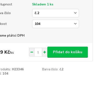
tupnost
Skladem 1 ks
va číslo
ikost
sme plátci DPH
9 Kč
Přidat do košíku
/
ks
roduktu:
H23346
Barva číslo:
č.2
t:
104