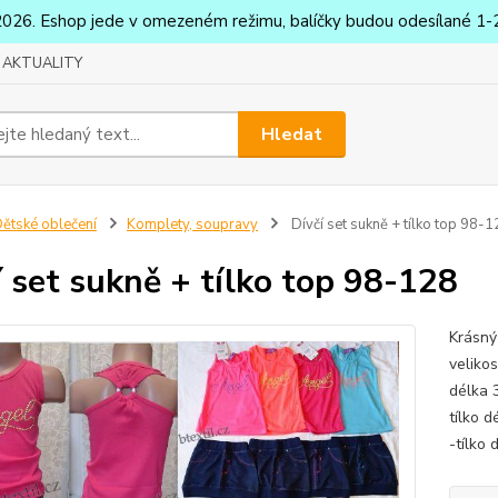
2026. Eshop jede v omezeném režimu, balíčky budou odesílané 1-2
AKTUALITY
Hledat
ětské oblečení
Komplety, soupravy
Dívčí set sukně + tílko top 98-
í set sukně + tílko top 98-128
Krásný
veliko
délka 
tílko 
-tílko