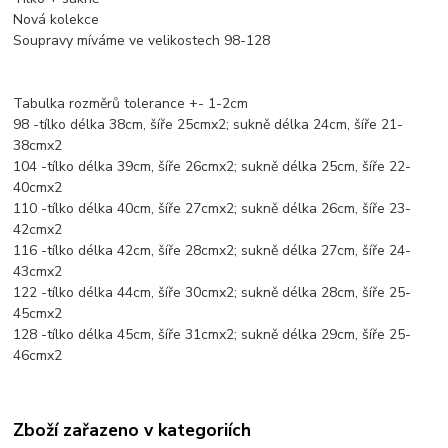
Nová kolekce
Soupravy míváme ve velikostech 98-128
Tabulka rozměrů tolerance +- 1-2cm
98 -tílko délka 38cm, šíře 25cmx2; sukně délka 24cm, šíře 21-
38cmx2
104 -tílko délka 39cm, šíře 26cmx2; sukně délka 25cm, šíře 22-
40cmx2
110 -tílko délka 40cm, šíře 27cmx2; sukně délka 26cm, šíře 23-
42cmx2
116 -tílko délka 42cm, šíře 28cmx2; sukně délka 27cm, šíře 24-
43cmx2
122 -tílko délka 44cm, šíře 30cmx2; sukně délka 28cm, šíře 25-
45cmx2
128 -tílko délka 45cm, šíře 31cmx2; sukně délka 29cm, šíře 25-
46cmx2
Zboží zařazeno v kategoriích