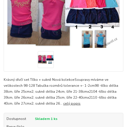
Krásný dívčí set Tílko + sukně Nová kolekceSoupravy míváme ve
velikostech 98-128 Tabulka rozměrů tolerance +- 1-2cm98 -tílko délka
38cm, šíře 25cmx2; sukně délka 24cm, šíře 21-38cmx2104 -tílko délka
39cm, šíře 26cmx2; sukně délka 25cm, šíře 22-40cmx2110 -tílko délka
40cm, šíře 27cmx2; sukně délka 26...
celý popis
Dostupnost
Skladem 1 ks
Barva číslo