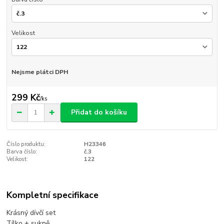
Velikost
Nejsme plátci DPH
299 Kč
/
ks
Přidat do košíku
Číslo produktu:
H23346
Barva číslo:
č.3
Velikost:
122
Kompletní specifikace
Krásný dívčí set
Tílko + sukně