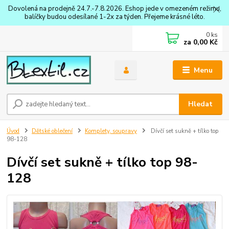
Dovolená na prodejně 24.7.-7.8.2026. Eshop jede v omezeném režimu,
balíčky budou odesílané 1-2x za týden. Přejeme krásné léto.
0
ks
za
0,00 Kč
Menu
Hledat
Úvod
Dětské oblečení
Komplety, soupravy
Dívčí set sukně + tílko top
98-128
Dívčí set sukně + tílko top 98-
128