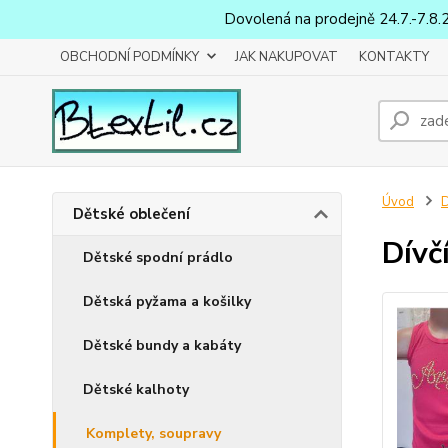
Dovolená na prodejně 24.7.-7.8.
OBCHODNÍ PODMÍNKY
JAK NAKUPOVAT
KONTAKTY
Úvod
D
Dětské oblečení
Dívč
Dětské spodní prádlo
Dětská pyžama a košilky
Dětské bundy a kabáty
Dětské kalhoty
Komplety, soupravy