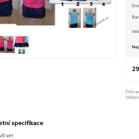
Dos
Bar
Vel
Nej
29
Číslo p
Velikos
tní specifikace
včí set