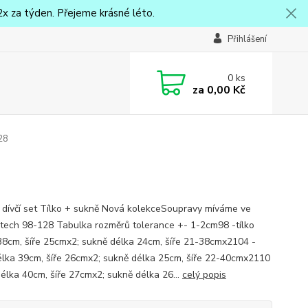
x za týden. Přejeme krásné léto.
Přihlášení
0
ks
za
0,00 Kč
128
 dívčí set Tílko + sukně Nová kolekceSoupravy míváme ve
stech 98-128 Tabulka rozměrů tolerance +- 1-2cm98 -tílko
38cm, šíře 25cmx2; sukně délka 24cm, šíře 21-38cmx2104 -
délka 39cm, šíře 26cmx2; sukně délka 25cm, šíře 22-40cmx2110
 délka 40cm, šíře 27cmx2; sukně délka 26...
celý popis