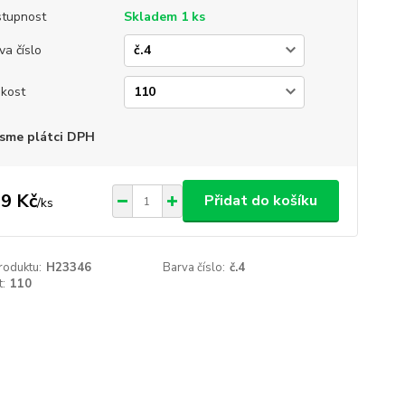
tupnost
Skladem 1 ks
va číslo
ikost
sme plátci DPH
9 Kč
Přidat do košíku
/
ks
roduktu:
H23346
Barva číslo:
č.4
t:
110