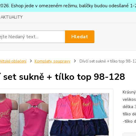
2026. Eshop jede v omezeném režimu, balíčky budou odesílané 1-2
AKTUALITY
Hledat
ětské oblečení
Komplety, soupravy
Dívčí set sukně + tílko top 98-
í set sukně + tílko top 98-128
Krásný
veliko
délka 
tílko 
-tílko