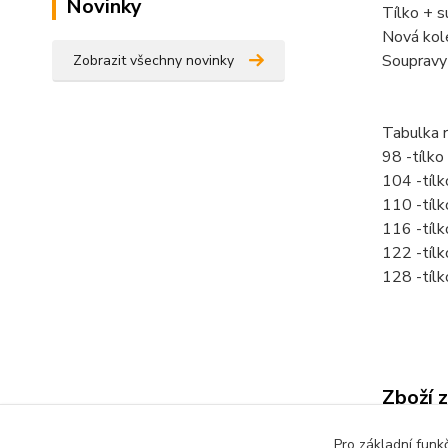
Novinky
Tílko + 
Nová kol
Soupravy
Zobrazit všechny novinky
Tabulka 
98 -tílk
104 -tíl
110 -tíl
116 -tíl
122 -tíl
128 -tíl
Zboží 
Dětsk
Pro základní funk