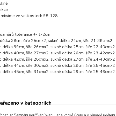
sukně
ekce
 míváme ve velikostech 98-128
rozměrů tolerance +- 1-2cm
o délka 38cm, šíře 25cmx2; sukně délka 24cm, šíře 21-38cmx2
ko délka 39cm, šíře 26cmx2; sukně délka 25cm, šíře 22-40cmx2
ko délka 40cm, šíře 27cmx2; sukně délka 26cm, šíře 23-42cmx2
ko délka 42cm, šíře 28cmx2; sukně délka 27cm, šíře 24-43cmx2
ko délka 44cm, šíře 30cmx2; sukně délka 28cm, šíře 25-45cmx2
ko délka 45cm, šíře 31cmx2; sukně délka 29cm, šíře 25-46cmx2
zařazeno v kategoriích
é oblečení
Komplety, soupravy
Šaty
čnost, zpříjemnění používání webu, analytické účely a v případě udělení