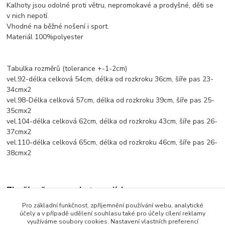
Kalhoty jsou odolné proti větru, nepromokavé a prodyšné, děti se
v nich nepotí.
Vhodné na běžné nošení i sport.
Materiál 100%polyester
Tabulka rozměrů (tolerance +-1-2cm)
vel.92-délka celková 54cm, délka od rozkroku 36cm, šíře pas 23-
34cmx2
vel.98-Délka celková 57cm, délka od rozkroku 39cm, šíře pas 25-
35cmx2
vel.104-délka celková 62cm, délka od rozkroku 43cm, šíře pas 26-
37cmx2
vel.110-délka celková 65cm, délka od rozkroku 46cm, šíře pas 26-
38cmx2
Zboží zařazeno v kategoriích
Pro základní funkčnost, zpříjemnění používání webu, analytické
Dětské oblečení
účely a v případě udělení souhlasu také pro účely cílení reklamy
využíváme soubory cookies. Nastavení vlastních preferencí
Dětské kalhoty