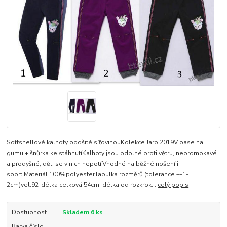
Softshellové kalhoty podšité síťovinouKolekce Jaro 2019V pase na
gumu + šnůrka ke stáhnutíKalhoty jsou odolné proti větru, nepromokavé
a prodyšné, děti se v nich nepotí.Vhodné na běžné nošení i
sport.Materiál 100%polyesterTabulka rozměrů (tolerance +-1-
2cm)vel.92-délka celková 54cm, délka od rozkrok...
celý popis
Dostupnost
Skladem 6 ks
Barva číslo