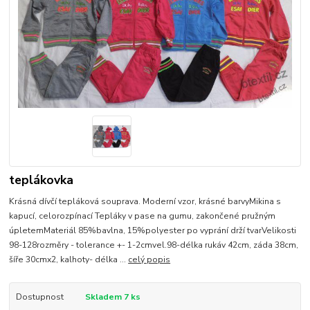
teplákovka
Krásná dívčí tepláková souprava. Moderní vzor, krásné barvyMikina s
kapucí, celorozpínací Tepláky v pase na gumu, zakončené pružným
úpletemMateriál 85%bavlna, 15%polyester po vyprání drží tvarVelikosti
98-128rozměry - tolerance +- 1-2cmvel.98-délka rukáv 42cm, záda 38cm,
šíře 30cmx2, kalhoty- délka ...
celý popis
Dostupnost
Skladem 7 ks