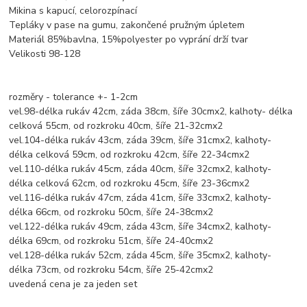
Mikina s kapucí, celorozpínací
Tepláky v pase na gumu, zakončené pružným úpletem
Materiál 85%bavlna, 15%polyester po vyprání drží tvar
Velikosti 98-128
rozměry - tolerance +- 1-2cm
vel.98-délka rukáv 42cm, záda 38cm, šíře 30cmx2, kalhoty- délka
celková 55cm, od rozkroku 40cm, šíře 21-32cmx2
vel.104-délka rukáv 43cm, záda 39cm, šíře 31cmx2, kalhoty-
délka celková 59cm, od rozkroku 42cm, šíře 22-34cmx2
vel.110-délka rukáv 45cm, záda 40cm, šíře 32cmx2, kalhoty-
délka celková 62cm, od rozkroku 45cm, šíře 23-36cmx2
vel.116-délka rukáv 47cm, záda 41cm, šíře 33cmx2, kalhoty-
délka 66cm, od rozkroku 50cm, šíře 24-38cmx2
vel.122-délka rukáv 49cm, záda 43cm, šíře 34cmx2, kalhoty-
délka 69cm, od rozkroku 51cm, šíře 24-40cmx2
vel.128-délka rukáv 52cm, záda 45cm, šíře 35cmx2, kalhoty-
délka 73cm, od rozkroku 54cm, šíře 25-42cmx2
uvedená cena je za jeden set