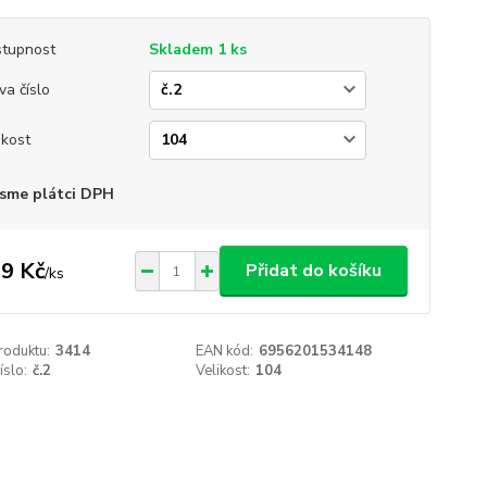
tupnost
Skladem 1 ks
va číslo
ikost
sme plátci DPH
9 Kč
Přidat do košíku
/
ks
roduktu:
3414
EAN kód:
6956201534148
íslo:
č.2
Velikost:
104