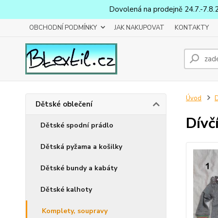
Dovolená na prodejně 24.7.-7.8.
OBCHODNÍ PODMÍNKY
JAK NAKUPOVAT
KONTAKTY
Úvod
D
Dětské oblečení
Dívč
Dětské spodní prádlo
Dětská pyžama a košilky
Dětské bundy a kabáty
Dětské kalhoty
Komplety, soupravy