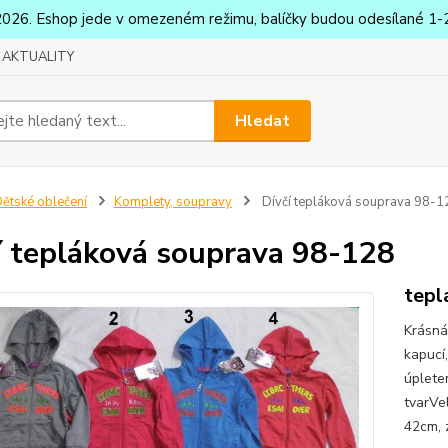
2026. Eshop jede v omezeném režimu, balíčky budou odesílané 1-2
AKTUALITY
Hledat
ětské oblečení
Komplety, soupravy
Dívčí tepláková souprava 98-1
í tepláková souprava 98-128
tepl
Krásná
kapucí
úplete
tvarVe
42cm, 