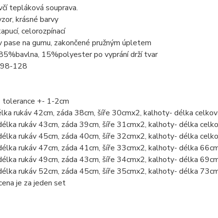
včí tepláková souprava.
zor, krásné barvy
kapucí, celorozpínací
v pase na gumu, zakončené pružným úpletem
 85%bavlna, 15%polyester po vyprání drží tvar
i 98-128
- tolerance +- 1-2cm
élka rukáv 42cm, záda 38cm, šíře 30cmx2, kalhoty- délka celko
délka rukáv 43cm, záda 39cm, šíře 31cmx2, kalhoty- délka cel
délka rukáv 45cm, záda 40cm, šíře 32cmx2, kalhoty- délka cel
délka rukáv 47cm, záda 41cm, šíře 33cmx2, kalhoty- délka 66c
délka rukáv 49cm, záda 43cm, šíře 34cmx2, kalhoty- délka 69c
délka rukáv 52cm, záda 45cm, šíře 35cmx2, kalhoty- délka 73c
ena je za jeden set