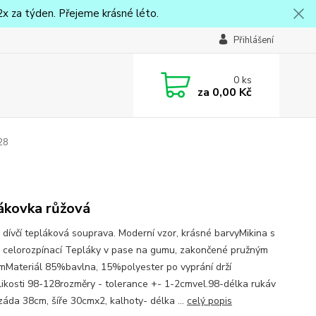
x za týden. Přejeme krásné léto.
Přihlášení
0
ks
za
0,00 Kč
28
ákovka růžová
 dívčí tepláková souprava. Moderní vzor, krásné barvyMikina s
, celorozpínací Tepláky v pase na gumu, zakončené pružným
mMateriál 85%bavlna, 15%polyester po vyprání drží
likosti 98-128rozměry - tolerance +- 1-2cmvel.98-délka rukáv
záda 38cm, šíře 30cmx2, kalhoty- délka ...
celý popis