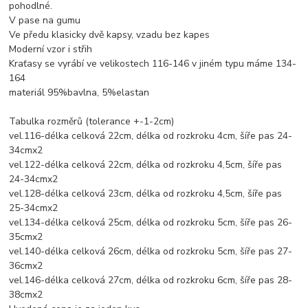
pohodlné.
V pase na gumu
Ve předu klasicky dvě kapsy, vzadu bez kapes
Moderní vzor i střih
Kraťasy se vyrábí ve velikostech 116-146 v jiném typu máme 134-
164
materiál 95%bavlna, 5%elastan
Tabulka rozměrů (tolerance +-1-2cm)
vel.116-délka celková 22cm, délka od rozkroku 4cm, šíře pas 24-
34cmx2
vel.122-délka celková 22cm, délka od rozkroku 4,5cm, šíře pas
24-34cmx2
vel.128-délka celková 23cm, délka od rozkroku 4,5cm, šíře pas
25-34cmx2
vel.134-délka celková 25cm, délka od rozkroku 5cm, šíře pas 26-
35cmx2
vel.140-délka celková 26cm, délka od rozkroku 5cm, šíře pas 27-
36cmx2
vel.146-délka celková 27cm, délka od rozkroku 6cm, šíře pas 28-
38cmx2