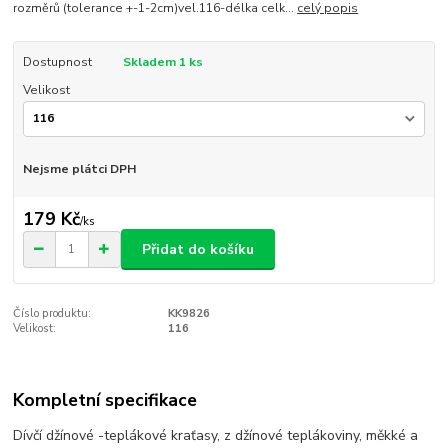
rozměrů (tolerance +-1-2cm)vel.116-délka celk...
celý popis
Dostupnost
Skladem 1 ks
Velikost
Nejsme plátci DPH
179 Kč
/
ks
Přidat do košíku
Číslo produktu:
KK9826
Velikost:
116
Kompletní specifikace
Dívčí džínové -teplákové kraťasy, z džínové teplákoviny, měkké a