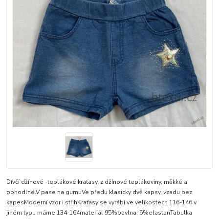
Dívčí džínové -teplákové kraťasy, z džínové teplákoviny, měkké a
pohodlné.V pase na gumuVe předu klasicky dvě kapsy, vzadu bez
kapesModerní vzor i střihKraťasy se vyrábí ve velikostech 116-146 v
jiném typu máme 134-164materiál 95%bavlna, 5%elastanTabulka