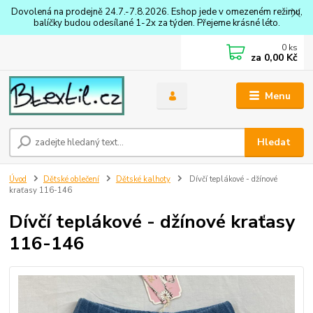
Dovolená na prodejně 24.7.-7.8.2026. Eshop jede v omezeném režimu,
balíčky budou odesílané 1-2x za týden. Přejeme krásné léto.
0
ks
za
0,00 Kč
Menu
Hledat
Úvod
Dětské oblečení
Dětské kalhoty
Dívčí teplákové - džínové
kraťasy 116-146
Dívčí teplákové - džínové kraťasy
116-146