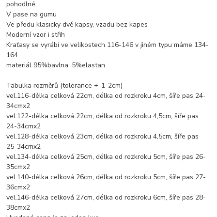
pohodlné.
V pase na gumu
Ve předu klasicky dvě kapsy, vzadu bez kapes
Moderní vzor i střih
Kraťasy se vyrábí ve velikostech 116-146 v jiném typu máme 134-
164
materiál 95%bavlna, 5%elastan
Tabulka rozměrů (tolerance +-1-2cm)
vel.116-délka celková 22cm, délka od rozkroku 4cm, šíře pas 24-
34cmx2
vel.122-délka celková 22cm, délka od rozkroku 4,5cm, šíře pas
24-34cmx2
vel.128-délka celková 23cm, délka od rozkroku 4,5cm, šíře pas
25-34cmx2
vel.134-délka celková 25cm, délka od rozkroku 5cm, šíře pas 26-
35cmx2
vel.140-délka celková 26cm, délka od rozkroku 5cm, šíře pas 27-
36cmx2
vel.146-délka celková 27cm, délka od rozkroku 6cm, šíře pas 28-
38cmx2