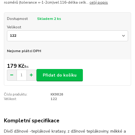
rozměrů (tolerance +-1-2cm)vel.116-délka celk...
celý popis
Dostupnost
Skladem 2 ks
Velikost
Nejsme plátci DPH
179 Kč
/
ks
Přidat do košíku
Číslo produktu:
KK9826
Velikost:
122
Kompletní specifikace
Dívčí džínové -teplákové kraťasy, z džínové teplákoviny, měkké a