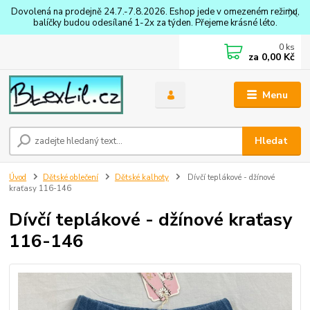
Dovolená na prodejně 24.7.-7.8.2026. Eshop jede v omezeném režimu,
balíčky budou odesílané 1-2x za týden. Přejeme krásné léto.
0
ks
za
0,00 Kč
Menu
Hledat
Úvod
Dětské oblečení
Dětské kalhoty
Dívčí teplákové - džínové
kraťasy 116-146
Dívčí teplákové - džínové kraťasy
116-146