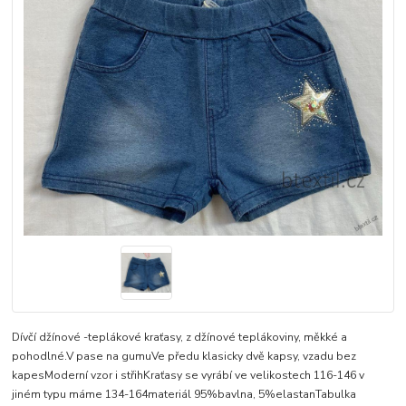
Dívčí džínové -teplákové kraťasy, z džínové teplákoviny, měkké a
pohodlné.V pase na gumuVe předu klasicky dvě kapsy, vzadu bez
kapesModerní vzor i střihKraťasy se vyrábí ve velikostech 116-146 v
jiném typu máme 134-164materiál 95%bavlna, 5%elastanTabulka