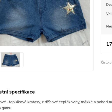
Dos
Vel
Nej
17
Číslo p
tní specifikace
nové -teplákové kraťasy, z džínové teplákoviny, měkké a pohodln
a gumu