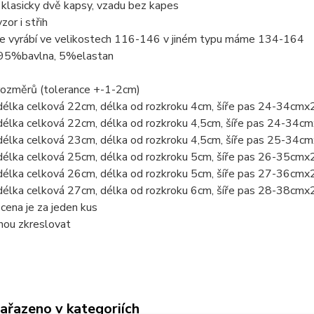
klasicky dvě kapsy, vzadu bez kapes
zor i střih
se vyrábí ve velikostech 116-146 v jiném typu máme 134-164
 95%bavlna, 5%elastan
rozměrů (tolerance +-1-2cm)
délka celková 22cm, délka od rozkroku 4cm, šíře pas 24-34cmx
délka celková 22cm, délka od rozkroku 4,5cm, šíře pas 24-34c
délka celková 23cm, délka od rozkroku 4,5cm, šíře pas 25-34c
délka celková 25cm, délka od rozkroku 5cm, šíře pas 26-35cmx
délka celková 26cm, délka od rozkroku 5cm, šíře pas 27-36cmx
délka celková 27cm, délka od rozkroku 6cm, šíře pas 28-38cmx
ena je za jeden kus
hou zkreslovat
zařazeno v kategoriích