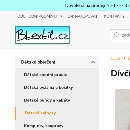
Dovolená na prodejně 24.7.-7.8.
OBCHODNÍ PODMÍNKY
JAK NAKUPOVAT
KONTAKTY
Úvod
D
Dětské oblečení
Dívč
Dětské spodní prádlo
Dětská pyžama a košilky
Dětské bundy a kabáty
Dětské kalhoty
Komplety, soupravy