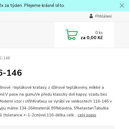
x za týden. Přejeme krásné léto.
Přihlášení
0
ks
za
0,00 Kč
16-146
16-146
džínové -teplákové kraťasy, z džínové teplákoviny, měkké a
né.V pase na gumuVe předu klasicky dvě kapsy, vzadu bez
oderní vzor i střihKraťasy se vyrábí ve velikostech 116-146 v
typu máme 134-164materiál 95%bavlna, 5%elastanTabulka
ů (tolerance +-1-2cm)vel.116-délka celk...
celý popis