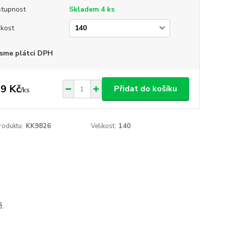
tupnost
Skladem 4 ks
ikost
sme plátci DPH
9 Kč
Přidat do košíku
/
ks
roduktu:
KK9826
Velikost:
140
é.