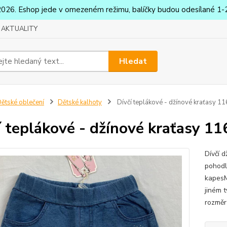
2026. Eshop jede v omezeném režimu, balíčky budou odesílané 1-2
AKTUALITY
Hledat
ětské oblečení
Dětské kalhoty
Dívčí teplákové - džínové kraťasy 1
í teplákové - džínové kraťasy 1
Dívčí 
pohodl
kapesM
jiném 
rozměr