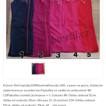
Krásné dívčí tepláky100%bavlnaKlasický střih, v pase na gumu, šnůrka ke
staženícena je za jeden kusTepláčky se vyrábí ve velikostech 98-
128Tabulka rozměrů (tolerance +-1-2cm)vel.98- Délka celková 51cm,
délka od rozkroku 35cm, šíře pas 21-31cmx2vel.104- Délka celková
55cm, délka od rozkroku 39cm, šíř...
celý popis