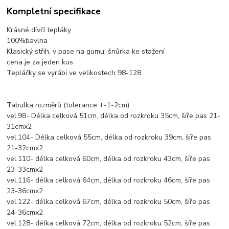
Kompletní specifikace
Krásné dívčí tepláky
100%bavlna
Klasický střih, v pase na gumu, šnůrka ke stažení
cena je za jeden kus
Tepláčky se vyrábí ve velikostech 98-128
Tabulka rozměrů (tolerance +-1-2cm)
vel.98- Délka celková 51cm, délka od rozkroku 35cm, šíře pas 21-
31cmx2
vel.104- Délka celková 55cm, délka od rozkroku 39cm, šíře pas
21-32cmx2
vel.110- délka celková 60cm, délka od rozkroku 43cm, šíře pas
23-33cmx2
vel.116- délka celková 64cm, délka od rozkroku 46cm, šíře pas
23-36cmx2
vel.122- délka celková 67cm, délka od rozkroku 50cm, šíře pas
24-36cmx2
vel.128- délka celková 72cm, délka od rozkroku 52cm, šíře pas