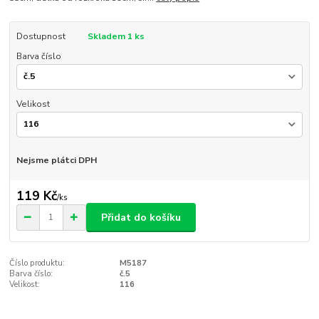
Dostupnost
Skladem 1 ks
Barva číslo
Velikost
Nejsme plátci DPH
119 Kč
/
ks
Přidat do košíku
Číslo produktu:
M5187
Barva číslo:
č.5
Velikost:
116