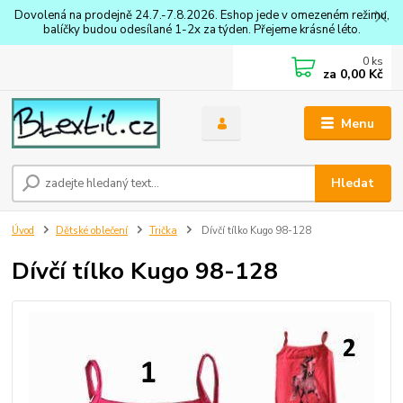
Dovolená na prodejně 24.7.-7.8.2026. Eshop jede v omezeném režimu,
balíčky budou odesílané 1-2x za týden. Přejeme krásné léto.
0
ks
za
0,00 Kč
Menu
Hledat
Úvod
Dětské oblečení
Trička
Dívčí tílko Kugo 98-128
Dívčí tílko Kugo 98-128