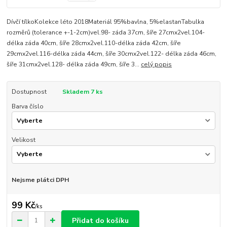
Dívčí tílkoKolekce léto 2018Materiál 95%bavlna, 5%elastanTabulka
rozměrů (tolerance +-1-2cm)vel.98- záda 37cm, šíře 27cmx2vel.104-
délka záda 40cm, šíře 28cmx2vel.110-délka záda 42cm, šíře
29cmx2vel.116-délka záda 44cm, šíře 30cmx2vel.122- délka záda 46cm,
šíře 31cmx2vel.128- délka záda 49cm, šíře 3...
celý popis
Dostupnost
Skladem 7 ks
Barva číslo
Velikost
Nejsme plátci DPH
99 Kč
/
ks
Přidat do košíku