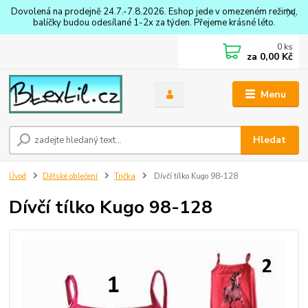
Dovolená na prodejně 24.7.-7.8.2026. Eshop jede v omezeném režimu,
balíčky budou odesílané 1-2x za týden. Přejeme krásné léto.
0
ks
za
0,00 Kč
Menu
Hledat
Úvod
Dětské oblečení
Trička
Dívčí tílko Kugo 98-128
Dívčí tílko Kugo 98-128