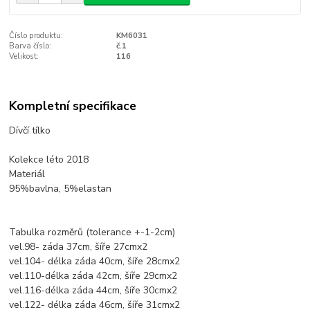
Číslo produktu:
KM6031
Barva číslo:
č.1
Velikost:
116
Kompletní specifikace
Dívčí tílko
Kolekce léto 2018
Materiál
95%bavlna, 5%elastan
Tabulka rozměrů (tolerance +-1-2cm)
vel.98- záda 37cm, šíře 27cmx2
vel.104- délka záda 40cm, šíře 28cmx2
vel.110-délka záda 42cm, šíře 29cmx2
vel.116-délka záda 44cm, šíře 30cmx2
vel.122- délka záda 46cm, šíře 31cmx2