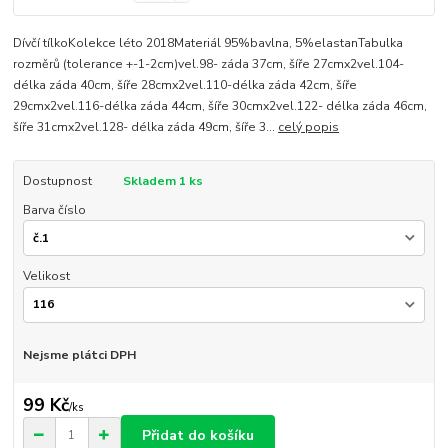
Dívčí tílkoKolekce léto 2018Materiál 95%bavlna, 5%elastanTabulka
rozměrů (tolerance +-1-2cm)vel.98- záda 37cm, šíře 27cmx2vel.104-
délka záda 40cm, šíře 28cmx2vel.110-délka záda 42cm, šíře
29cmx2vel.116-délka záda 44cm, šíře 30cmx2vel.122- délka záda 46cm,
šíře 31cmx2vel.128- délka záda 49cm, šíře 3...
celý popis
Dostupnost
Skladem 1 ks
Barva číslo
Velikost
Nejsme plátci DPH
99 Kč
/
ks
Přidat do košíku