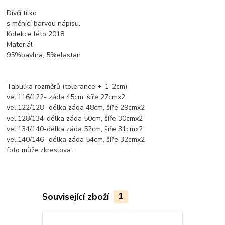
Dívčí tílko
s měnící barvou nápisu.
Kolekce léto 2018
Materiál
95%bavlna, 5%elastan
Tabulka rozměrů (tolerance +-1-2cm)
vel.116/122- záda 45cm, šíře 27cmx2
vel.122/128- délka záda 48cm, šíře 29cmx2
vel.128/134-délka záda 50cm, šíře 30cmx2
vel.134/140-délka záda 52cm, šíře 31cmx2
vel.140/146- délka záda 54cm, šíře 32cmx2
foto může zkreslovat
Související zboží
1