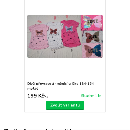
Dívčí převracecí -měnící tričko 134-164
motýl
199 Kč
Skladem 1 ks
/
ks
Zvolit variantu