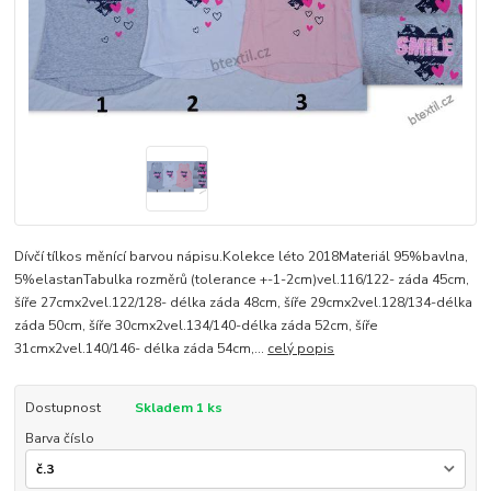
Dívčí tílkos měnící barvou nápisu.Kolekce léto 2018Materiál 95%bavlna,
5%elastanTabulka rozměrů (tolerance +-1-2cm)vel.116/122- záda 45cm,
šíře 27cmx2vel.122/128- délka záda 48cm, šíře 29cmx2vel.128/134-délka
záda 50cm, šíře 30cmx2vel.134/140-délka záda 52cm, šíře
31cmx2vel.140/146- délka záda 54cm,...
celý popis
Dostupnost
Skladem 1 ks
Barva číslo