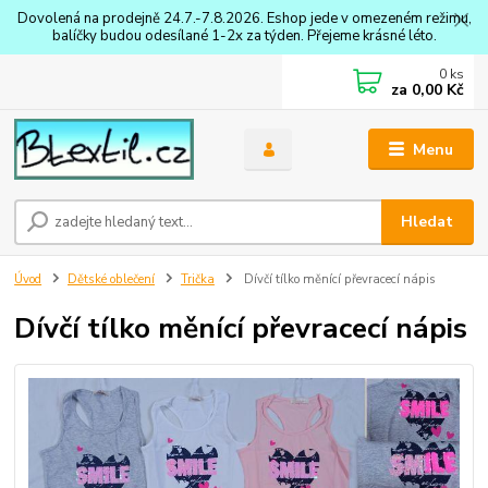
Dovolená na prodejně 24.7.-7.8.2026. Eshop jede v omezeném režimu,
balíčky budou odesílané 1-2x za týden. Přejeme krásné léto.
0
ks
za
0,00 Kč
Menu
Hledat
Úvod
Dětské oblečení
Trička
Dívčí tílko měnící převracecí nápis
Dívčí tílko měnící převracecí nápis