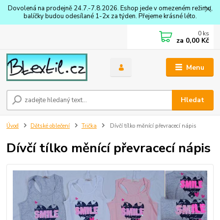
Dovolená na prodejně 24.7.-7.8.2026. Eshop jede v omezeném režimu,
balíčky budou odesílané 1-2x za týden. Přejeme krásné léto.
0
ks
za
0,00 Kč
Menu
Hledat
Úvod
Dětské oblečení
Trička
Dívčí tílko měnící převracecí nápis
Dívčí tílko měnící převracecí nápis