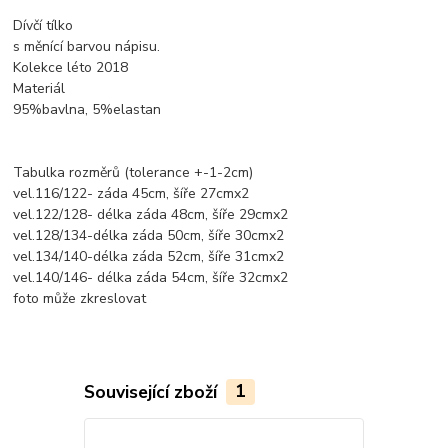
Dívčí tílko
s měnící barvou nápisu.
Kolekce léto 2018
Materiál
95%bavlna, 5%elastan
Tabulka rozměrů (tolerance +-1-2cm)
vel.116/122- záda 45cm, šíře 27cmx2
vel.122/128- délka záda 48cm, šíře 29cmx2
vel.128/134-délka záda 50cm, šíře 30cmx2
vel.134/140-délka záda 52cm, šíře 31cmx2
vel.140/146- délka záda 54cm, šíře 32cmx2
foto může zkreslovat
Související zboží
1