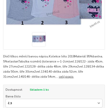
Dívčí tílkos měnící barvou nápisu.Kolekce léto 2018Materiál 95%bavlna,
5%elastanTabulka rozměrů (tolerance +-1-2cm)vel.116/122- záda 45cm,
šíře 27cmx2vel.122/128- délka záda 48cm, šíře 29cmx2vel.128/134-délka
záda 50cm, šíře 30cmx2vel.134/140-délka záda 52cm, šíře
31cmx2vel.140/146- délka záda 54cm,...
celý popis
Dostupnost
Skladem 1 ks
Barva číslo