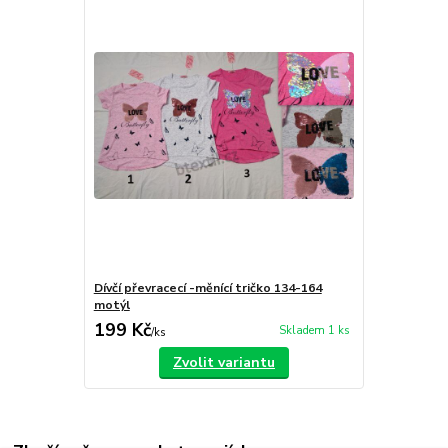
Dívčí převracecí -měnící tričko 134-164
motýl
199 Kč
Skladem 1 ks
/
ks
Zvolit variantu