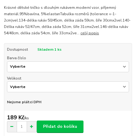
Krásné dětské tričko s dlouhým rukávem.moderní vzor, příjemný
materiál.95%bavlna, 5%elastanTabulka rozměrů (tolerance +-1-
2cm)vel.134-délka rukáv 50/45cm, délka záda 59cm, šíře 30cmx2vel.140-
Délka rukáv 52/47cm, délka záda 52cm, šíře 31cmx2vel.146-délka rukáv
54/48cm, délka záda 54cm, šíře 33cmx2ve...
celý popis
Dostupnost
Skladem 1 ks
Barva číslo
Velikost
Nejsme plátci DPH
189 Kč
/
ks
Přidat do košíku