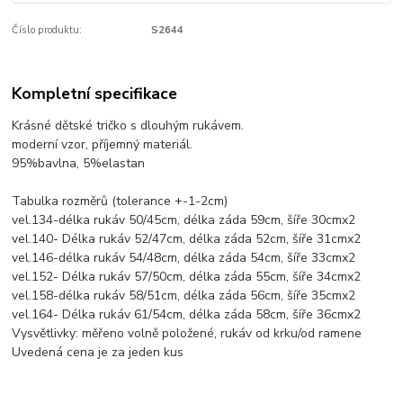
Číslo produktu:
S2644
Kompletní specifikace
Krásné dětské tričko s dlouhým rukávem.
moderní vzor, příjemný materiál.
95%bavlna, 5%elastan
Tabulka rozměrů (tolerance +-1-2cm)
vel.134-délka rukáv 50/45cm, délka záda 59cm, šíře 30cmx2
vel.140- Délka rukáv 52/47cm, délka záda 52cm, šíře 31cmx2
vel.146-délka rukáv 54/48cm, délka záda 54cm, šíře 33cmx2
vel.152- Délka rukáv 57/50cm, délka záda 55cm, šíře 34cmx2
vel.158-délka rukáv 58/51cm, délka záda 56cm, šíře 35cmx2
vel.164- Délka rukáv 61/54cm, délka záda 58cm, šíře 36cmx2
Vysvětlivky: měřeno volně položené, rukáv od krku/od ramene
Uvedená cena je za jeden kus