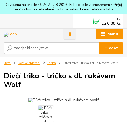
Dovolená na prodejně 24.7.-7.8.2026. Eshop jede v omezeném režimu,
balíčky budou odesílané 1-2x za týden. Přejeme krásné léto.
0
ks
za
0,00 Kč
Menu
Hledat
Úvod
Dětské oblečení
Trička
Dívčí triko - tričko s dl. rukávem Wolf
Dívčí triko - tričko s dl. rukávem
Wolf