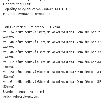
Moderní vzor i střih,
Tepláčky se vyrábí ve velikostech 134-164
materiál 95%bavlna, 5%elastan
Tabulka rozměrů (tolerance +-1-2cm)
vel.134-délka celková 58cm, délka od rozkroku 35cm, šíře pas 29-
40cmx2
vel.140-délka celková 61cm, délka od rozkroku 37cm, šíře pas 32-
44cmx2
vel.146-délka celková 63cm, délka od rozkroku 38cm, šíře pas 33-
46cmx2
vel.152-délka celková 64cm, délka od rozkroku 39cm, šíře pas 33-
48cmx2
vel.158-délka celková 65cm, délka od rozkroku 39cm, šíře pas 34-
50cmx2
vel.164-délka celková 68cm, délka od rozkroku 40cm, šíře pas 35-
52cmx2
Uvedená cena je za jeden kus
fotky mohou zkreslovat