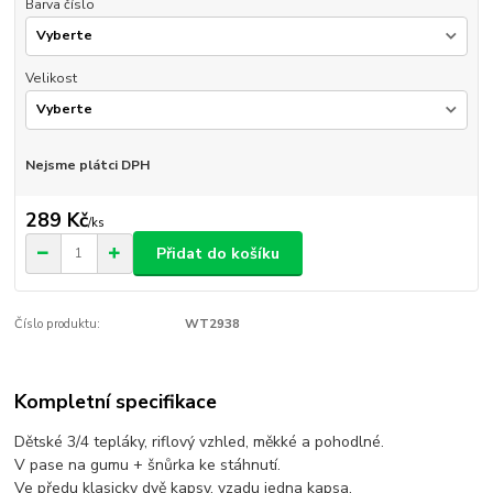
Barva číslo
Velikost
Nejsme plátci DPH
289 Kč
/
ks
Přidat do košíku
Číslo produktu:
WT2938
Kompletní specifikace
Dětské 3/4 tepláky, riflový vzhled, měkké a pohodlné.
V pase na gumu + šnůrka ke stáhnutí.
Ve předu klasicky dvě kapsy, vzadu jedna kapsa.