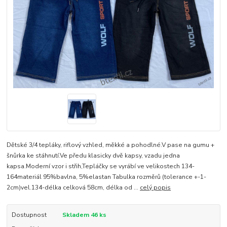
Dětské 3/4 tepláky, riflový vzhled, měkké a pohodlné.V pase na gumu +
šnůrka ke stáhnutí.Ve předu klasicky dvě kapsy, vzadu jedna
kapsa.Moderní vzor i střih,Tepláčky se vyrábí ve velikostech 134-
164materiál 95%bavlna, 5%elastan Tabulka rozměrů (tolerance +-1-
2cm)vel.134-délka celková 58cm, délka od ...
celý popis
Dostupnost
Skladem 46 ks