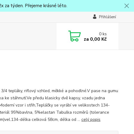
x za týden. Přejeme krásné léto.
Přihlášení
0
ks
za
0,00 Kč
 3/4 tepláky, riflový vzhled, měkké a pohodlné.V pase na gumu
ka ke stáhnutí.Ve předu klasicky dvě kapsy, vzadu jedna
Moderní vzor i střih,Tepláčky se vyrábí ve velikostech 134-
eriál 95%bavlna, 5%elastan Tabulka rozměrů (tolerance
m)vel.134-délka celková 58cm, délka od ...
celý popis