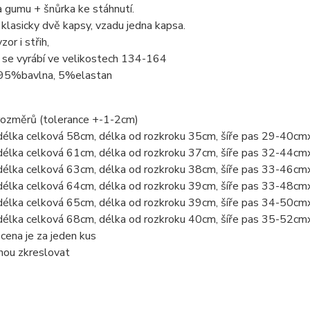
 gumu + šnůrka ke stáhnutí.
klasicky dvě kapsy, vzadu jedna kapsa.
or i střih,
 se vyrábí ve velikostech 134-164
 95%bavlna, 5%elastan
rozměrů (tolerance +-1-2cm)
délka celková 58cm, délka od rozkroku 35cm, šíře pas 29-40cm
délka celková 61cm, délka od rozkroku 37cm, šíře pas 32-44cm
délka celková 63cm, délka od rozkroku 38cm, šíře pas 33-46cm
délka celková 64cm, délka od rozkroku 39cm, šíře pas 33-48cm
délka celková 65cm, délka od rozkroku 39cm, šíře pas 34-50cm
délka celková 68cm, délka od rozkroku 40cm, šíře pas 35-52cm
ena je za jeden kus
hou zkreslovat