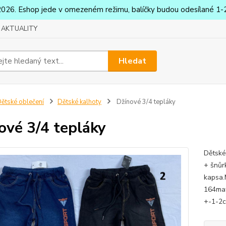
2026. Eshop jede v omezeném režimu, balíčky budou odesílané 1-2
AKTUALITY
Hledat
ětské oblečení
Dětské kalhoty
Džínové 3/4 tepláky
ové 3/4 tepláky
Dětské
+ šnůr
kapsa.
164mat
+-1-2c