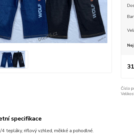
Dos
Bar
Vel
Nej
31
Číslo p
Velikos
tní specifikace
4 tepláky, riflový vzhled, měkké a pohodlné.