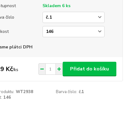
tupnost
Skladem 6 ks
va číslo
ikost
sme plátci DPH
9 Kč
Přidat do košíku
/
ks
roduktu:
WT2938
Barva číslo:
č.1
t:
146