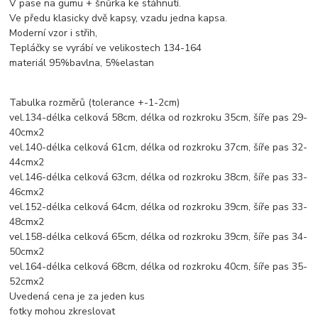
V pase na gumu + šnůrka ke stáhnutí.
Ve předu klasicky dvě kapsy, vzadu jedna kapsa.
Moderní vzor i střih,
Tepláčky se vyrábí ve velikostech 134-164
materiál 95%bavlna, 5%elastan
Tabulka rozměrů (tolerance +-1-2cm)
vel.134-délka celková 58cm, délka od rozkroku 35cm, šíře pas 29-
40cmx2
vel.140-délka celková 61cm, délka od rozkroku 37cm, šíře pas 32-
44cmx2
vel.146-délka celková 63cm, délka od rozkroku 38cm, šíře pas 33-
46cmx2
vel.152-délka celková 64cm, délka od rozkroku 39cm, šíře pas 33-
48cmx2
vel.158-délka celková 65cm, délka od rozkroku 39cm, šíře pas 34-
50cmx2
vel.164-délka celková 68cm, délka od rozkroku 40cm, šíře pas 35-
52cmx2
Uvedená cena je za jeden kus
fotky mohou zkreslovat