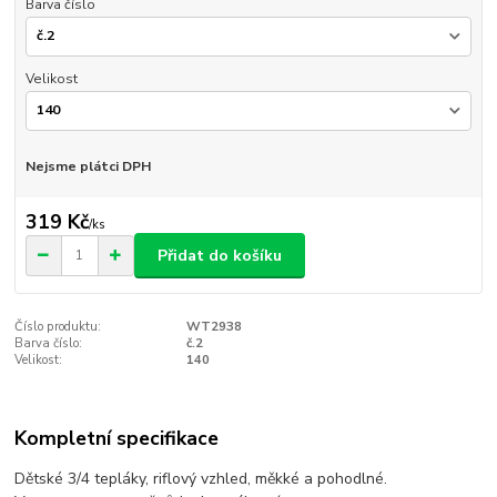
Barva číslo
Velikost
Nejsme plátci DPH
319 Kč
/
ks
Přidat do košíku
Číslo produktu:
WT2938
Barva číslo:
č.2
Velikost:
140
Kompletní specifikace
Dětské 3/4 tepláky, riflový vzhled, měkké a pohodlné.