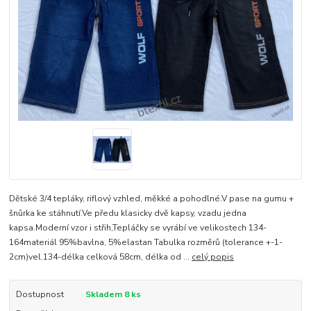
Dětské 3/4 tepláky, riflový vzhled, měkké a pohodlné.V pase na gumu +
šnůrka ke stáhnutí.Ve předu klasicky dvě kapsy, vzadu jedna
kapsa.Moderní vzor i střih,Tepláčky se vyrábí ve velikostech 134-
164materiál 95%bavlna, 5%elastan Tabulka rozměrů (tolerance +-1-
2cm)vel.134-délka celková 58cm, délka od ...
celý popis
Dostupnost
Skladem 8 ks