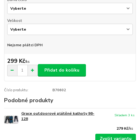
Velikost
Nejsme plátci DPH
299 Kč
/
ks
Přidat do košíku
Číslo produktu:
B70602
Podobné produkty
Grace outdoorové plátěné kalhoty 98-
Skladem 3 ks
128
279 Kč
/
ks
Zvolit variantu