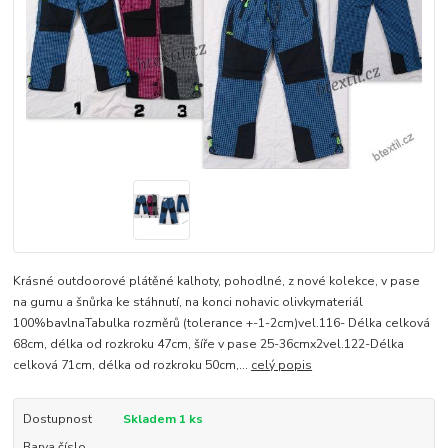
Krásné outdoorové plátěné kalhoty, pohodlné, z nové kolekce, v pase
na gumu a šnůrka ke stáhnutí, na konci nohavic olivkymateriál
100%bavlnaTabulka rozměrů (tolerance +-1-2cm)vel.116- Délka celková
68cm, délka od rozkroku 47cm, šíře v pase 25-36cmx2vel.122-Délka
celková 71cm, délka od rozkroku 50cm,...
celý popis
Dostupnost
Skladem 1 ks
Barva číslo