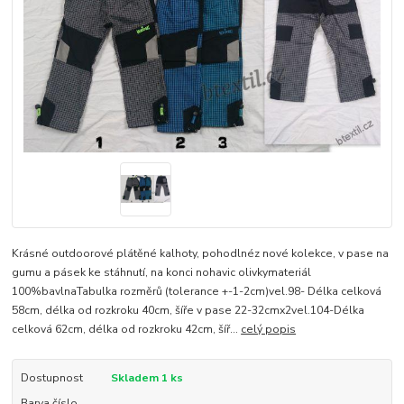
Krásné outdoorové plátěné kalhoty, pohodlnéz nové kolekce, v pase na
gumu a pásek ke stáhnutí, na konci nohavic olivkymateriál
100%bavlnaTabulka rozměrů (tolerance +-1-2cm)vel.98- Délka celková
58cm, délka od rozkroku 40cm, šíře v pase 22-32cmx2vel.104-Délka
celková 62cm, délka od rozkroku 42cm, šíř...
celý popis
Dostupnost
Skladem 1 ks
Barva číslo