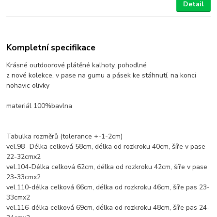
Detail
Kompletní specifikace
Krásné outdoorové plátěné kalhoty, pohodlné
z nové kolekce, v pase na gumu a pásek ke stáhnutí, na konci
nohavic olivky
materiál 100%bavlna
Tabulka rozměrů (tolerance +-1-2cm)
vel.98- Délka celková 58cm, délka od rozkroku 40cm, šíře v pase
22-32cmx2
vel.104-Délka celková 62cm, délka od rozkroku 42cm, šíře v pase
23-33cmx2
vel.110-délka celková 66cm, délka od rozkroku 46cm, šíře pas 23-
33cmx2
vel.116-délka celková 69cm, délka od rozkroku 48cm, šíře pas 24-