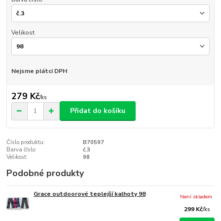
Velikost
Nejsme plátci DPH
279 Kč
/
ks
Přidat do košíku
Číslo produktu:
B70597
Barva číslo:
č.3
Velikost:
98
Podobné produkty
Grace outdoorové teplejší kalhoty 98
Není skladem
299 Kč
/
ks