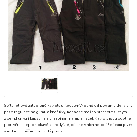
Softshellové zateplené kalhoty s fleecemVhodné od podzimu do jara, v
pase regulace na gumu a knoflíčky, nohavice možno stáhnout suchým
zipem.Funkční kapsy na zip, zapínání na zip a háček.Kalhoty jsou odolné
proti větru, nepromokavé a prodyšné, děti se v nich nepotí.Reflexní prvky,
vhodné na běžné no...
celý popis