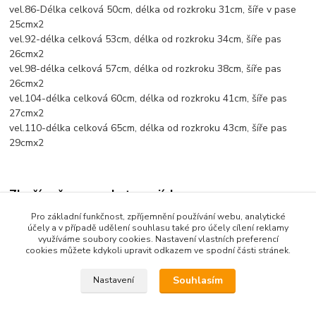
vel.86-Délka celková 50cm, délka od rozkroku 31cm, šíře v pase
25cmx2
vel.92-délka celková 53cm, délka od rozkroku 34cm, šíře pas
26cmx2
vel.98-délka celková 57cm, délka od rozkroku 38cm, šíře pas
26cmx2
vel.104-délka celková 60cm, délka od rozkroku 41cm, šíře pas
27cmx2
vel.110-délka celková 65cm, délka od rozkroku 43cm, šíře pas
29cmx2
Zboží zařazeno v kategoriích
Pro základní funkčnost, zpříjemnění používání webu, analytické
Dětské oblečení
účely a v případě udělení souhlasu také pro účely cílení reklamy
využíváme soubory cookies. Nastavení vlastních preferencí
Dětské kalhoty
cookies můžete kdykoli upravit odkazem ve spodní části stránek.
Souhlasím
Nastavení