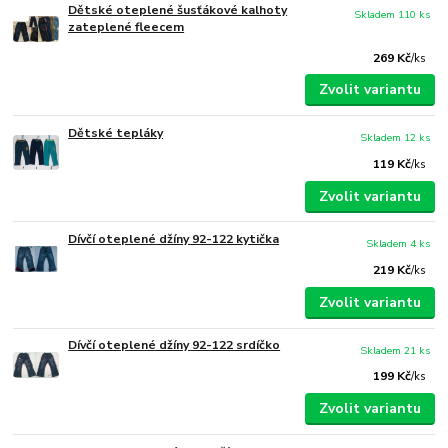
Dětské oteplené šusťákové kalhoty
Skladem 110 ks
zateplené fleecem
269 Kč
/
ks
Zvolit variantu
Dětské tepláky
Skladem 12 ks
119 Kč
/
ks
Zvolit variantu
Dívčí oteplené džíny 92-122 kytička
Skladem 4 ks
219 Kč
/
ks
Zvolit variantu
Dívčí oteplené džíny 92-122 srdíčko
Skladem 21 ks
199 Kč
/
ks
Zvolit variantu