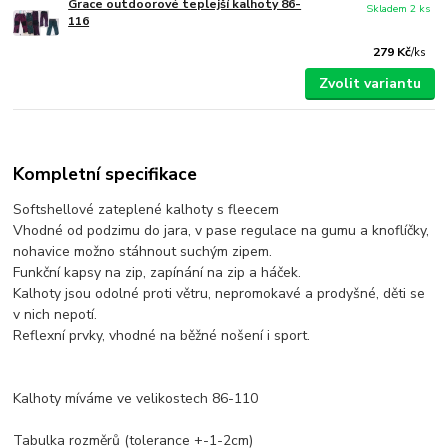
Grace outdoorové teplejší kalhoty 86-
Skladem 2 ks
116
279 Kč
/
ks
Zvolit variantu
Kompletní specifikace
Softshellové zateplené kalhoty s fleecem
Vhodné od podzimu do jara, v pase regulace na gumu a knoflíčky,
nohavice možno stáhnout suchým zipem.
Funkční kapsy na zip, zapínání na zip a háček.
Kalhoty jsou odolné proti větru, nepromokavé a prodyšné, děti se
v nich nepotí.
Reflexní prvky, vhodné na běžné nošení i sport.
Kalhoty míváme ve velikostech 86-110
Tabulka rozměrů (tolerance +-1-2cm)