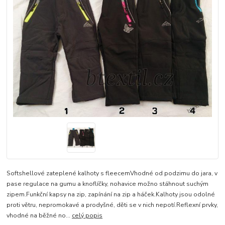
Softshellové zateplené kalhoty s fleecemVhodné od podzimu do jara, v
pase regulace na gumu a knoflíčky, nohavice možno stáhnout suchým
zipem.Funkční kapsy na zip, zapínání na zip a háček.Kalhoty jsou odolné
proti větru, nepromokavé a prodyšné, děti se v nich nepotí.Reflexní prvky,
vhodné na běžné no...
celý popis