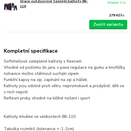
Grace outdoorové teplejší kalhoty 86-
Skladem 2 ks
116
279 Kč
/
ks
Zvolit variantu
Kompletní specifikace
Softshellové zateplené kalhoty s fleecem
Vhodné od podzimu do jara, v pase regulace na gumu a knoflíčky,
nohavice možno stáhnout suchým zipem.
Funkční kapsy na zip, zapínání na zip a háček.
Kalhoty jsou odolné proti větru, nepromokavé a prodyšné, děti se
v nich nepotí.
Reflexní prvky, vhodné na běžné nošení i sport.
Kalhoty míváme ve velikostech 86-110
Tabulka rozměrů (tolerance +-1-2cm)