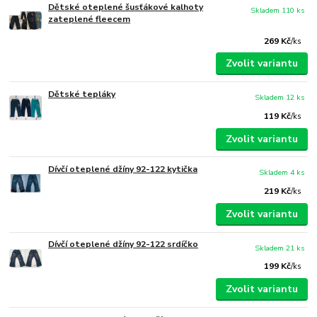
Dětské oteplené šusťákové kalhoty
Skladem 110 ks
zateplené fleecem
269 Kč
/
ks
Zvolit variantu
Dětské tepláky
Skladem 12 ks
119 Kč
/
ks
Zvolit variantu
Dívčí oteplené džíny 92-122 kytička
Skladem 4 ks
219 Kč
/
ks
Zvolit variantu
Dívčí oteplené džíny 92-122 srdíčko
Skladem 21 ks
199 Kč
/
ks
Zvolit variantu