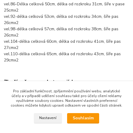
vel.86-Délka celková 50cm, délka od rozkroku 31cm, šíře v pase
25cmx2
vel.92-délka celková 53cm, délka od rozkroku 34cm, šíře pas
26cmx2
vel.98-délka celková 57cm, délka od rozkroku 38cm, šíře pas
26cmx2
vel.104-délka celková 60cm, délka od rozkroku 41cm, šíře pas
27cmx2
vel.110-délka celková 65cm, délka od rozkroku 43cm, šíře pas
29cmx2
Zboží zařazeno v kategoriích
Pro základní funkčnost, zpříjemnění používání webu, analytické
Dětské oblečení
účely a v případě udělení souhlasu také pro účely cílení reklamy
využíváme soubory cookies. Nastavení vlastních preferencí
Dětské kalhoty
cookies můžete kdykoli upravit odkazem ve spodní části stránek.
Souhlasím
Nastavení