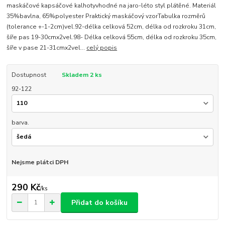
maskáčové kapsáčové kalhotyvhodné na jaro-léto styl plátěné. Materiál
35%bavlna, 65%polyester Praktický maskáčový vzorTabulka rozměrů
(tolerance +-1-2cm)vel.92-délka celková 52cm, délka od rozkroku 31cm,
šíře pas 19-30cmx2vel.98- Délka celková 55cm, délka od rozkroku 35cm,
šíře v pase 21-31cmx2vel...
celý popis
Dostupnost
Skladem 2 ks
92-122
barva.
Nejsme plátci DPH
290 Kč
/
ks
Přidat do košíku