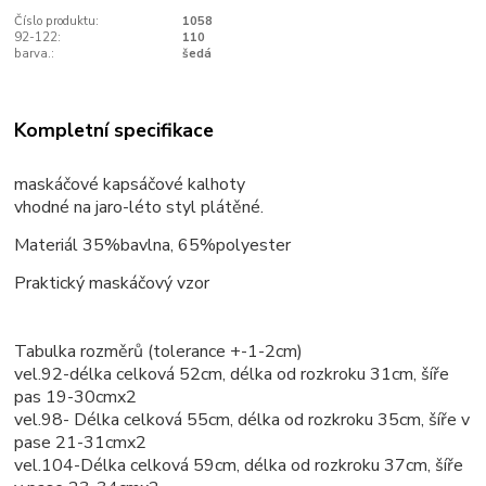
Číslo produktu:
1058
92-122:
110
barva.:
šedá
Kompletní specifikace
maskáčové kapsáčové kalhoty
vhodné na jaro-léto styl plátěné.
Materiál 35%bavlna, 65%polyester
Praktický maskáčový vzor
Tabulka rozměrů (tolerance +-1-2cm)
vel.92-délka celková 52cm, délka od rozkroku 31cm, šíře
pas 19-30cmx2
vel.98- Délka celková 55cm, délka od rozkroku 35cm, šíře v
pase 21-31cmx2
vel.104-Délka celková 59cm, délka od rozkroku 37cm, šíře