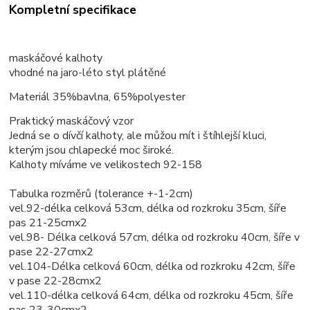
Kompletní specifikace
maskáčové kalhoty
vhodné na jaro-léto styl plátěné
Materiál 35%bavlna, 65%polyester
Praktický maskáčový vzor
Jedná se o dívčí kalhoty, ale můžou mít i štíhlejší kluci,
kterým jsou chlapecké moc široké.
Kalhoty míváme ve velikostech 92-158
Tabulka rozměrů (tolerance +-1-2cm)
vel.92-délka celková 53cm, délka od rozkroku 35cm, šíře
pas 21-25cmx2
vel.98- Délka celková 57cm, délka od rozkroku 40cm, šíře v
pase 22-27cmx2
vel.104-Délka celková 60cm, délka od rozkroku 42cm, šíře
v pase 22-28cmx2
vel.110-délka celková 64cm, délka od rozkroku 45cm, šíře