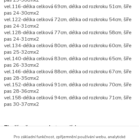
pas 23-30cmx2
vel.116-délka celková 69cm, délka od rozkroku 51cm, šíře
pas 24-30cmx2
vel.122-délka celková 72cm, délka od rozkroku 54cm, šíře
pas 24-31cmx2
vel.128-délka celková 77cm, délka od rozkroku 58cm, šíře
pas 24-31cmx2
vel.134-délka celková 80cm, délka od rozkroku 60cm, šíře
pas 25-32cmx2
vel.140-délka celková 83cm, délka od rozkroku 65cm, šíře
pas 26-33cmx2
vel.146-délka celková 88cm, délka od rozkroku 67cm, šíře
pas 28-35cmx2
vel.152-délka celková 91cm, délka od rozkroku 70cm, šíře
pas 28-36cmx2
vel.158-délka celková 94cm, délka od rozkroku 71cm, šíře
pas 30-37cmx2
Zboží zařazeno v kategoriích
Pro základní funkčnost, zpříjemnění používání webu, analytické
Dětské oblečení