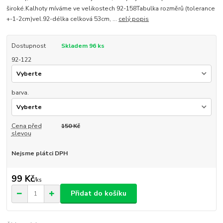
široké.Kalhoty míváme ve velikostech 92-158Tabulka rozměrů (tolerance
+-1-2cm)vel.92-délka celková 53cm, ...
celý popis
Dostupnost
Skladem 96 ks
92-122
barva.
Cena před
150 Kč
slevou
Nejsme plátci DPH
99 Kč
/
ks
Přidat do košíku