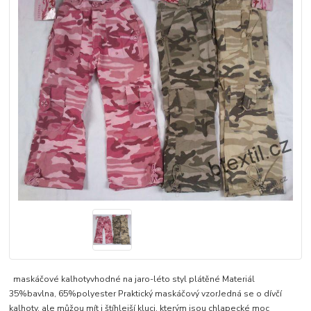
maskáčové kalhotyvhodné na jaro-léto styl plátěné Materiál
35%bavlna, 65%polyester Praktický maskáčový vzorJedná se o dívčí
kalhoty, ale můžou mít i štíhlejší kluci, kterým jsou chlapecké moc