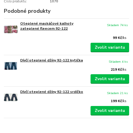
Číslo produktu:
1070
Podobné produkty
Oteplené maskáčové kalhoty
Skladem 74 ks
zateplené fleecem 92-122
99 Kč
/
ks
Zvolit variantu
Dívčí oteplené džíny 92-122 kytička
Skladem 4 ks
219 Kč
/
ks
Zvolit variantu
Dívčí oteplené džíny 92-122 srdíčko
Skladem 21 ks
199 Kč
/
ks
Zvolit variantu