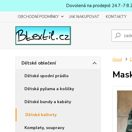
Dovolená na prodejně 24.7.-7.8.
OBCHODNÍ PODMÍNKY
JAK NAKUPOVAT
KONTAKTY
Úvod
D
Dětské oblečení
Mask
Dětské spodní prádlo
Dětská pyžama a košilky
Dětské bundy a kabáty
Dětské kalhoty
Komplety, soupravy