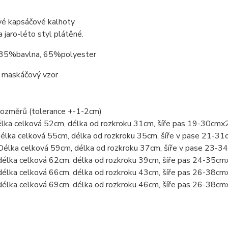
é kapsáčové kalhoty
 jaro-léto styl plátěné.
 35%bavlna, 65%polyester
ý maskáčový vzor
rozměrů (tolerance +-1-2cm)
élka celková 52cm, délka od rozkroku 31cm, šíře pas 19-30cmx
Délka celková 55cm, délka od rozkroku 35cm, šíře v pase 21-3
Délka celková 59cm, délka od rozkroku 37cm, šíře v pase 23-
délka celková 62cm, délka od rozkroku 39cm, šíře pas 24-35cm
délka celková 66cm, délka od rozkroku 43cm, šíře pas 26-38cm
délka celková 69cm, délka od rozkroku 46cm, šíře pas 26-38cm