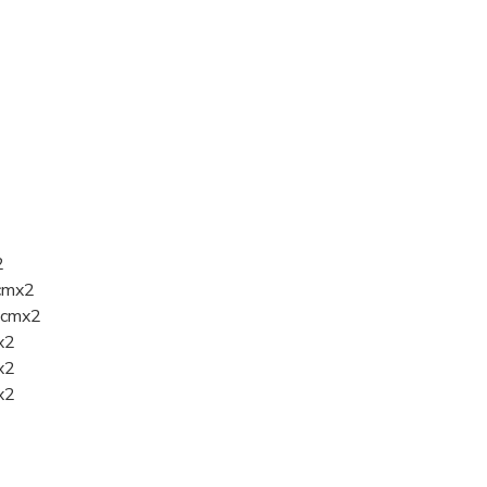
2
1cmx2
34cmx2
x2
x2
x2