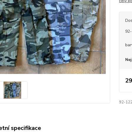
celý p
Dos
92-
bar
Nej
29
92-122
tní specifikace