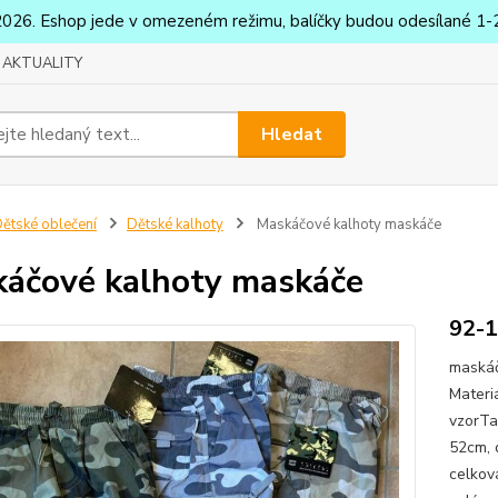
2026. Eshop jede v omezeném režimu, balíčky budou odesílané 1-2
AKTUALITY
Hledat
ětské oblečení
Dětské kalhoty
Maskáčové kalhoty maskáče
áčové kalhoty maskáče
92-
maskáč
Materi
vzorTa
52cm, 
celkov