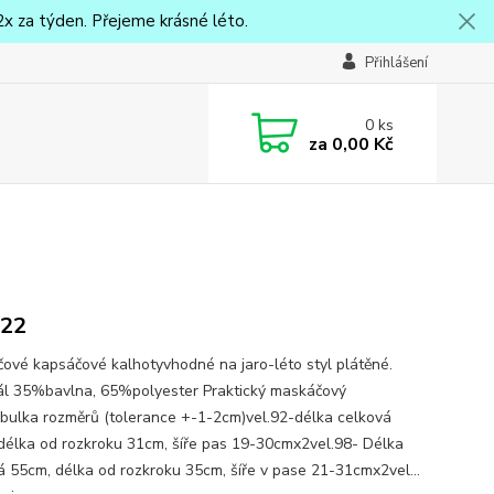
x za týden. Přejeme krásné léto.
Přihlášení
0
ks
za
0,00 Kč
122
ové kapsáčové kalhotyvhodné na jaro-léto styl plátěné.
ál 35%bavlna, 65%polyester Praktický maskáčový
bulka rozměrů (tolerance +-1-2cm)vel.92-délka celková
délka od rozkroku 31cm, šíře pas 19-30cmx2vel.98- Délka
á 55cm, délka od rozkroku 35cm, šíře v pase 21-31cmx2vel...