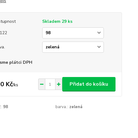
opis
tupnost
Skladem 29 ks
122
va.
sme plátci DPH
0 Kč
Přidat do košíku
/
ks
:
98
barva.:
zelená