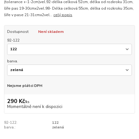
(tolerance +-1-2cm)vel.92-délka celková 52cm, délka od rozkroku 31cm,
šíře pas 19-30cmx2vel.98- Délka celková 55cm, délka od rozkroku 35cm,
šíře v pase 21-31cmx2vel...
celý popis
Dostupnost
Není skladem
92-122
barva.
Nejsme plátci DPH
290 Kč
/
ks
Momentálně není k dispozici
92-122:
122
barva.:
zelená