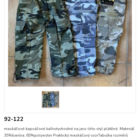
92-122
maskáčové kapsáčové kalhotyvhodné na jaro-léto styl plátěné. Materiál
35%bavlna, 65%polyester Praktický maskáčový vzorTabulka rozměrů