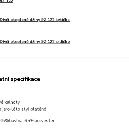
92-122
Dívčí oteplené džíny 92-122 kytička
Dívčí oteplené džíny 92-122 srdíčko
tní specifikace
é kalhoty
 jaro-léto styl plátěné
 35%bavlna, 65%polyester