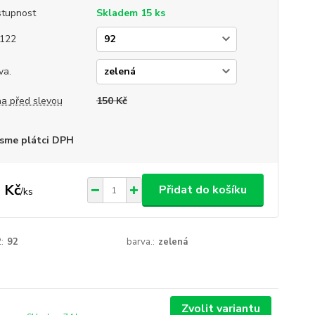
tupnost
Skladem 15 ks
122
va.
a před slevou
150 Kč
sme plátci DPH
 Kč
Přidat do košíku
/
ks
:
92
barva.:
zelená
Zvolit variantu