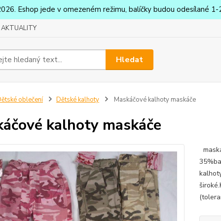
2026. Eshop jede v omezeném režimu, balíčky budou odesílané 1-2
AKTUALITY
Hledat
ětské oblečení
Dětské kalhoty
Maskáčové kalhoty maskáče
áčové kalhoty maskáče
maskáč
35%bav
kalhoty
široké
(toler