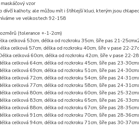
ý maskáčový vzor
o dívčí kalhoty, ale můžou mít i štíhlejší kluci, kterým jsou chlape
míváme ve velikostech 92-158
rozměrů (tolerance +-1-2cm)
élka celková 53cm, délka od rozkroku 35cm, šíře pas 21-25cmx
Délka celková 57cm, délka od rozkroku 40cm, šíře v pase 22-2
Délka celková 60cm, délka od rozkroku 42cm, šíře v pase 22-
délka celková 64cm, délka od rozkroku 45cm, šíře pas 23-30cm
délka celková 69cm, délka od rozkroku 51cm, šíře pas 24-30cm
délka celková 72cm, délka od rozkroku 54cm, šíře pas 24-31cm
délka celková 77cm, délka od rozkroku 58cm, šíře pas 24-31cm
délka celková 80cm, délka od rozkroku 60cm, šíře pas 25-32cm
délka celková 83cm, délka od rozkroku 65cm, šíře pas 26-33cm
délka celková 88cm, délka od rozkroku 67cm, šíře pas 28-35cm
délka celková 91cm, délka od rozkroku 70cm, šíře pas 28-36cm
délka celková 94cm, délka od rozkroku 71cm, šíře pas 30-37cm