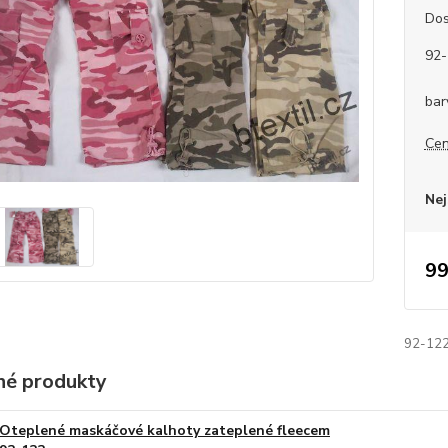
Dos
92-
bar
Cen
Nej
99
92-122
é produkty
Oteplené maskáčové kalhoty zateplené fleecem