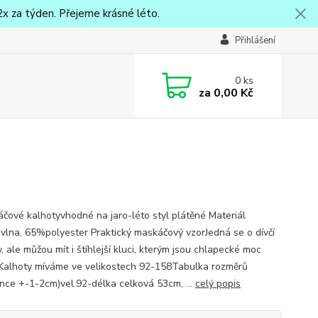
x za týden. Přejeme krásné léto.
Přihlášení
0
ks
za
0,00 Kč
ové kalhotyvhodné na jaro-léto styl plátěné Materiál
lna, 65%polyester Praktický maskáčový vzorJedná se o dívčí
, ale můžou mít i štíhlejší kluci, kterým jsou chlapecké moc
.Kalhoty míváme ve velikostech 92-158Tabulka rozměrů
ance +-1-2cm)vel.92-délka celková 53cm, ...
celý popis