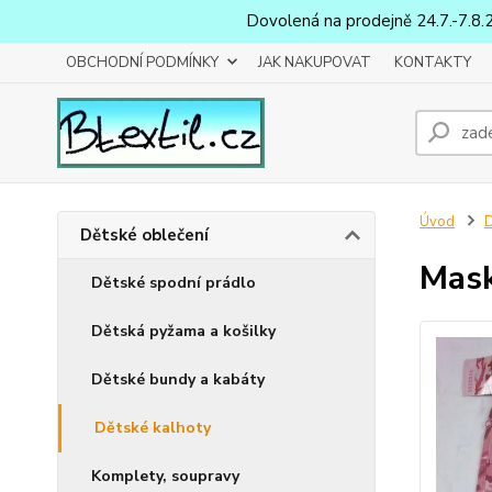
Dovolená na prodejně 24.7.-7.8.
OBCHODNÍ PODMÍNKY
JAK NAKUPOVAT
KONTAKTY
Úvod
D
Dětské oblečení
Mask
Dětské spodní prádlo
Dětská pyžama a košilky
Dětské bundy a kabáty
Dětské kalhoty
Komplety, soupravy