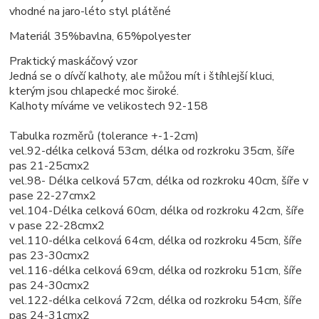
vhodné na jaro-léto styl plátěné
Materiál 35%bavlna, 65%polyester
Praktický maskáčový vzor
Jedná se o dívčí kalhoty, ale můžou mít i štíhlejší kluci,
kterým jsou chlapecké moc široké.
Kalhoty míváme ve velikostech 92-158
Tabulka rozměrů (tolerance +-1-2cm)
vel.92-délka celková 53cm, délka od rozkroku 35cm, šíře
pas 21-25cmx2
vel.98- Délka celková 57cm, délka od rozkroku 40cm, šíře v
pase 22-27cmx2
vel.104-Délka celková 60cm, délka od rozkroku 42cm, šíře
v pase 22-28cmx2
vel.110-délka celková 64cm, délka od rozkroku 45cm, šíře
pas 23-30cmx2
vel.116-délka celková 69cm, délka od rozkroku 51cm, šíře
pas 24-30cmx2
vel.122-délka celková 72cm, délka od rozkroku 54cm, šíře
pas 24-31cmx2