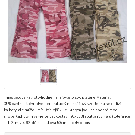
maskáčové kalhotyvhodné na jaro-léto styl plátěné Materiál
35%bavlna, 65%polyester Praktický maskáčový vzorJedná se o dívčí
kalhoty, ale můžou mít i štíhlejší kluci, kterým jsou chlapecké moc
široké.Kalhoty míváme ve velikostech 92-158Tabulka rozměrů (tolerance
+-1-2cm)vel.92-délka celková 53cm, ...
celý popis