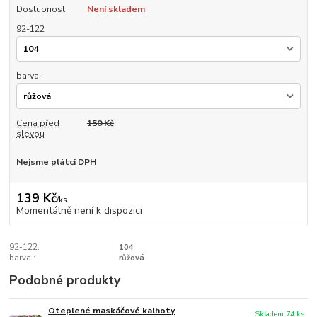
Dostupnost
Není skladem
92-122
barva.
Cena před
150 Kč
slevou
Nejsme plátci DPH
139 Kč
/
ks
Momentálně není k dispozici
92-122:
104
barva.:
růžová
Podobné produkty
Oteplené maskáčové kalhoty
Skladem 74 ks