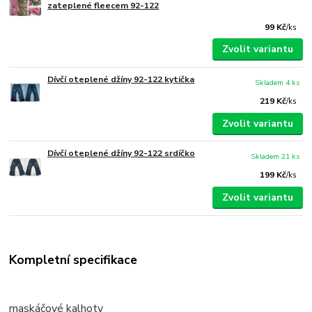
zateplené fleecem 92-122
99 Kč
/
ks
Zvolit variantu
Dívčí oteplené džíny 92-122 kytička
Skladem 4 ks
219 Kč
/
ks
Zvolit variantu
Dívčí oteplené džíny 92-122 srdíčko
Skladem 21 ks
199 Kč
/
ks
Zvolit variantu
Kompletní specifikace
maskáčové kalhoty