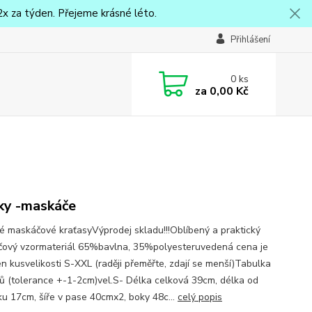
x za týden. Přejeme krásné léto.
Přihlášení
0
ks
za
0,00 Kč
ky -maskáče
 maskáčové kraťasyVýprodej skladu!!!Oblíbený a praktický
ový vzormateriál 65%bavlna, 35%polyesteruvedená cena je
en kusvelikosti S-XXL (raději přeměřte, zdají se menší)Tabulka
ů (tolerance +-1-2cm)vel.S- Délka celková 39cm, délka od
ku 17cm, šíře v pase 40cmx2, boky 48c...
celý popis