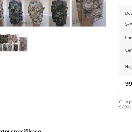
Dos
S-
bar
Cen
Nej
99
Číslo p
S-XXL:
tní specifikace