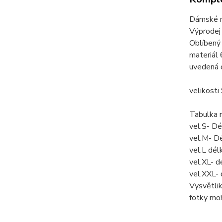
Dámské m
Výprodej 
Oblíbený
materiál
uvedená c
velikosti
Tabulka 
vel.S- D
vel.M- D
vel.L dé
vel.XL- 
vel.XXL-
Vysvětli
fotky mo