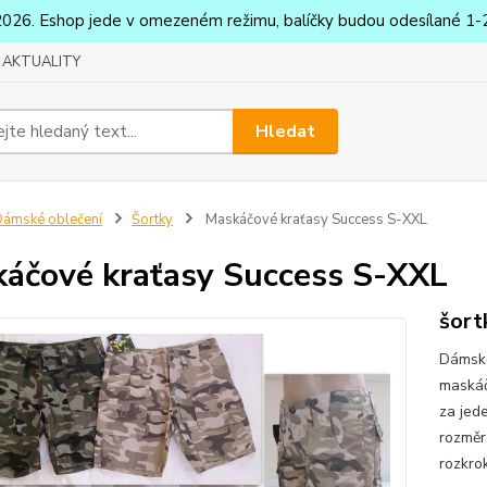
2026. Eshop jede v omezeném režimu, balíčky budou odesílané 1-2
AKTUALITY
Hledat
ámské oblečení
Šortky
Maskáčové kraťasy Success S-XXL
áčové kraťasy Success S-XXL
šort
Dámské
maskáč
za jed
rozměr
rozkro