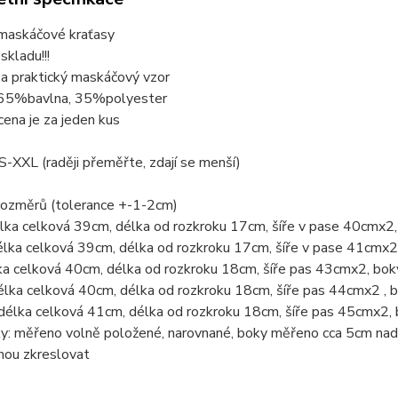
askáčové kraťasy
skladu!!!
 a praktický maskáčový vzor
 65%bavlna, 35%polyester
ena je za jeden kus
 S-XXL (raději přeměřte, zdají se menší)
rozměrů (tolerance +-1-2cm)
élka celková 39cm, délka od rozkroku 17cm, šíře v pase 40cmx2
élka celková 39cm, délka od rozkroku 17cm, šíře v pase 41cm
lka celková 40cm, délka od rozkroku 18cm, šíře pas 43cmx2, b
délka celková 40cm, délka od rozkroku 18cm, šíře pas 44cmx2 
 délka celková 41cm, délka od rozkroku 18cm, šíře pas 45cmx2
ky: měřeno volně položené, narovnané, boky měřeno cca 5cm nad
hou zkreslovat