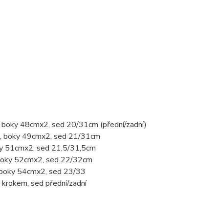
, boky 48cmx2, sed 20/31cm (přední/zadní)
x2, boky 49cmx2, sed 21/31cm
oky 51cmx2, sed 21,5/31,5cm
, boky 52cmx2, sed 22/32cm
, boky 54cmx2, sed 23/33
 krokem, sed přední/zadní