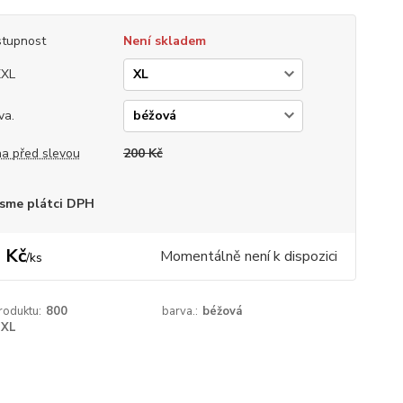
tupnost
Není skladem
XXL
va.
a před slevou
200 Kč
sme plátci DPH
 Kč
Momentálně není k dispozici
/
ks
roduktu:
800
barva.:
béžová
XL