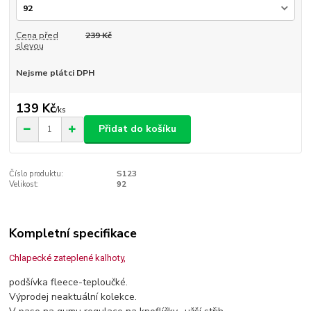
Cena před
239 Kč
slevou
Nejsme plátci DPH
139 Kč
/
ks
Přidat do košíku
Číslo produktu:
S123
Velikost:
92
Kompletní specifikace
Chlapecké zateplené kalhoty,
podšívka fleece-teploučké.
Výprodej neaktuální kolekce.