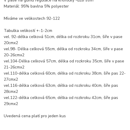
V pase na gumu regulace na knoflíčky -užší střih
Materiál: 95% bavlna 5% polyester
Míváme ve velikostech 92-122
Tabulka velikostí +-1-2cm
vel. 92-délka celková 51cm, délka od rozkroku 31cm, šíře v pase
20cmx2
vel.98- Délka celková 55cm, délka od rozkroku 34cm, šíře v pase
20-26cmx2
vel.104-Délka celková 57cm, délka od rozkroku 35cm, šíře v pase
21-26cmx2
vel.110-délka celková 60cm, délka od rozkroku 38cm, šíře pas 22-
27cmx2
vel.116-délka celková 63cm, délka od rozkroku 40cm, šíře pas
28cmx2
vel.122-délka celková 65cm, délka od rozkroku 42cm, šíře pas
29cmx2
Uvedená cena platí pro jeden kus