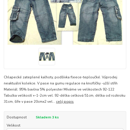
Chlapecké zateplené kalhoty, podšívka fleece-teploučké. Výprodej
neaktuální kolekce. V pase na gumu regulace na knoflíčky -užší střih
Materiál: 95% bavlna 5% polyester Míváme ve velikostech 92-122
Tabulka velikostí +-1-2cm vel. 92-délka celková 51cm, délka od rozkroku
31cm, šíře v pase 20cmx2 vel...
celý popis
Dostupnost
Skladem 3 ks
Velikost