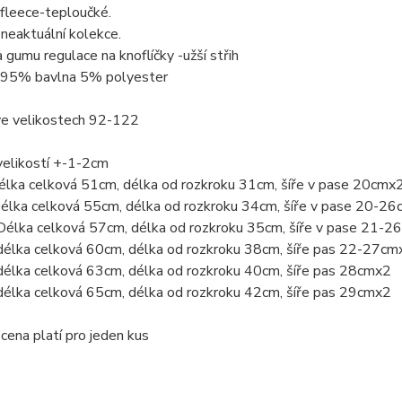
fleece-teploučké.
neaktuální kolekce.
 gumu regulace na knoflíčky -užší střih
: 95% bavlna 5% polyester
e velikostech 92-122
velikostí +-1-2cm
délka celková 51cm, délka od rozkroku 31cm, šíře v pase 20cmx
Délka celková 55cm, délka od rozkroku 34cm, šíře v pase 20-2
Délka celková 57cm, délka od rozkroku 35cm, šíře v pase 21-
délka celková 60cm, délka od rozkroku 38cm, šíře pas 22-27cm
délka celková 63cm, délka od rozkroku 40cm, šíře pas 28cmx2
délka celková 65cm, délka od rozkroku 42cm, šíře pas 29cmx2
ena platí pro jeden kus