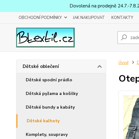
Dovolená na prodejně 24.7.-7.8.
OBCHODNÍ PODMÍNKY
JAK NAKUPOVAT
KONTAKTY
Úvod
D
Dětské oblečení
Otep
Dětské spodní prádlo
Dětská pyžama a košilky
Dětské bundy a kabáty
Dětské kalhoty
Komplety, soupravy