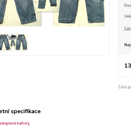
Dos
Vel
Cen
Nej
13
Číslo p
tní specifikace
ateplené kalhoty,