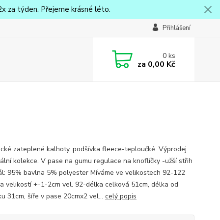
x za týden. Přejeme krásné léto.
Přihlášení
0
ks
za
0,00 Kč
cké zateplené kalhoty, podšívka fleece-teploučké. Výprodej
ální kolekce. V pase na gumu regulace na knoflíčky -užší střih
ál: 95% bavlna 5% polyester Míváme ve velikostech 92-122
a velikostí +-1-2cm vel. 92-délka celková 51cm, délka od
ku 31cm, šíře v pase 20cmx2 vel...
celý popis