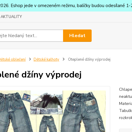
2026. Eshop jede v omezeném režimu, balíčky budou odesílané 1-2
AKTUALITY
Hledat
ětské oblečení
Dětské kalhoty
Oteplené džíny výprodej
lené džíny výprodej
Chlape
neaktu
Materi
Tabulk
rozkro