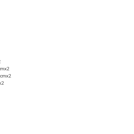
2
6cmx2
26cmx2
x2