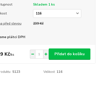
tupnost
Skladem 1 ks
ikost
a před slevou
239 Kč
sme plátci DPH
9 Kč
Přidat do košíku
/
ks
roduktu:
S123
Velikost:
116