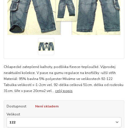
Chlapecké zateplené kalhoty, podšívka fleece-teploučké. Výprodej
neaktuální kolekce. V pase na gumu regulace na knoflíčky -užší střih
Materiál: 95% bavlna 5% polyester Míváme ve velikostech 92-122
Tabulka velikostí +-1-2cm vel. 92-délka celková 51cm, délka od rozkroku
31cm, šíře v pase 20cmx2 vel...
celý popis
Dostupnost
Není skladem
Velikost