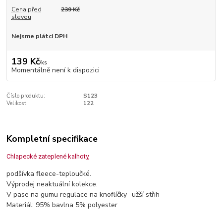
Cena před
239 Kč
slevou
Nejsme plátci DPH
139 Kč
/
ks
Momentálně není k dispozici
Číslo produktu:
S123
Velikost:
122
Kompletní specifikace
Chlapecké zateplené kalhoty,
podšívka fleece-teploučké.
Výprodej neaktuální kolekce.
V pase na gumu regulace na knoflíčky -užší střih
Materiál: 95% bavlna 5% polyester