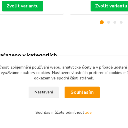
Zvolit variantu
Zvolit variantu
zařazeno v kategoriích
é oblečení
Dětské kalhoty
čnost, zpříjemnění používání webu, analytické účely a v případě udělení
y využíváme soubory cookies. Nastavení vlastních preferencí cookies mů
odkazem ve spodní části stránek.
Souhlasím
Nastavení
Souhlas můžete odmítnout
zde
.