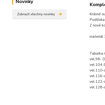
Novinky
Komple
Krásné ou
Zobrazit všechny novinky
Podšívka 
Z nové ko
materiál
Tabulka 
vel.98- 
vel.104-
vel.110-
vel.116-
vel.122-
vel.128-