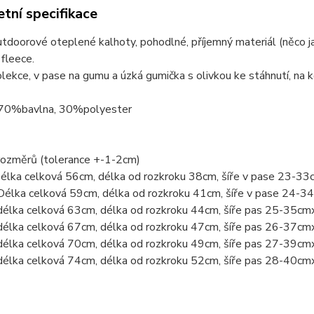
tní specifikace
tdoorové oteplené kalhoty, pohodlné, příjemný materiál (něco 
fleece.
lekce, v pase na gumu a úzká gumička s olivkou ke stáhnutí, na ko
 70%bavlna, 30%polyester
rozměrů (tolerance +-1-2cm)
Délka celková 56cm, délka od rozkroku 38cm, šíře v pase 23-3
Délka celková 59cm, délka od rozkroku 41cm, šíře v pase 24-
délka celková 63cm, délka od rozkroku 44cm, šíře pas 25-35cm
délka celková 67cm, délka od rozkroku 47cm, šíře pas 26-37cm
délka celková 70cm, délka od rozkroku 49cm, šíře pas 27-39cm
délka celková 74cm, délka od rozkroku 52cm, šíře pas 28-40cm