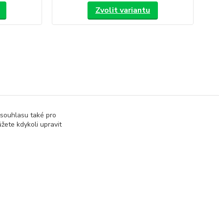
Zvolit variantu
 souhlasu také pro
žete kdykoli upravit
Vytvořeno na
Eshop-rychle.cz