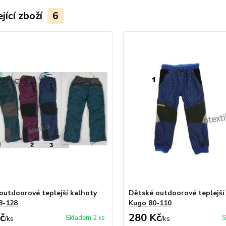
jící zboží
6
outdoorové teplejší kalhoty
Dětské outdoorové teplejší
8-128
Kugo 80-110
č
280 Kč
Skladem 2 ks
S
/
ks
/
ks