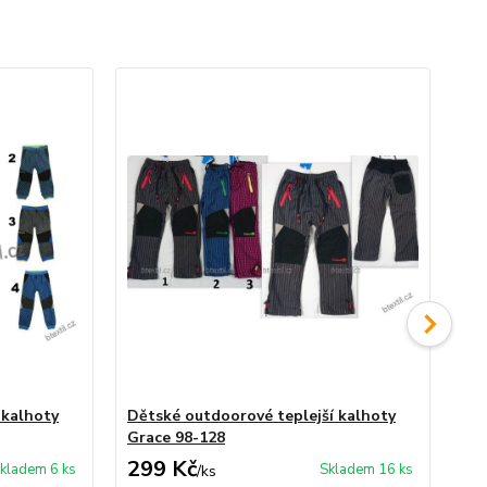
 kalhoty
Dětské outdoorové teplejší kalhoty
Ou
Grace 98-128
za
299 Kč
3
kladem 6 ks
Skladem 16 ks
/
ks