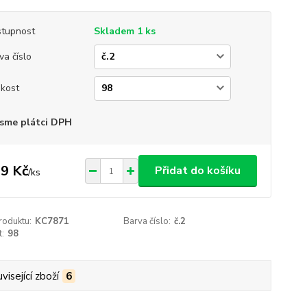
tupnost
Skladem 1 ks
va číslo
ikost
sme plátci DPH
9 Kč
Přidat do košíku
/
ks
roduktu:
KC7871
Barva číslo:
č.2
t:
98
visející zboží
6