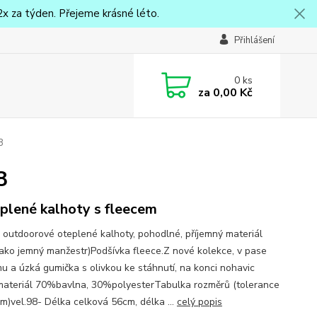
x za týden. Přejeme krásné léto.
Přihlášení
0
ks
za
0,00 Kč
8
8
plené kalhoty s fleecem
 outdoorové oteplené kalhoty, pohodlné, příjemný materiál
jako jemný manžestr)Podšívka fleece.Z nové kolekce, v pase
u a úzká gumička s olivkou ke stáhnutí, na konci nohavic
.materiál 70%bavlna, 30%polyesterTabulka rozměrů (tolerance
m)vel.98- Délka celková 56cm, délka ...
celý popis