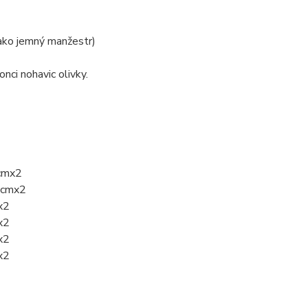
jako jemný manžestr)
nci nohavic olivky.
3cmx2
34cmx2
x2
x2
x2
x2