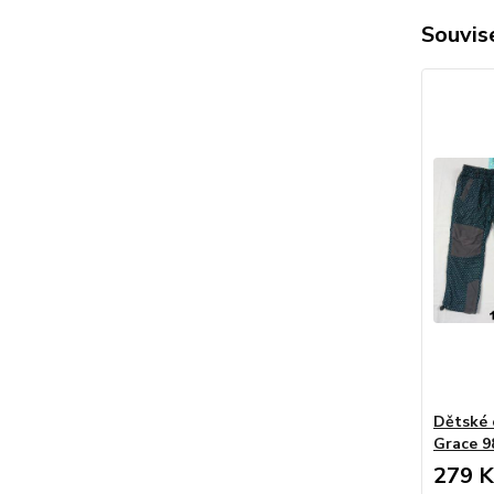
Souvise
Dětské 
Grace 9
279 K