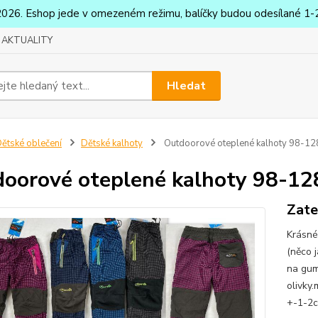
2026. Eshop jede v omezeném režimu, balíčky budou odesílané 1-2
AKTUALITY
Hledat
ětské oblečení
Dětské kalhoty
Outdoorové oteplené kalhoty 98-12
oorové oteplené kalhoty 98-12
Zate
Krásné
(něco 
na gum
olivky
+-1-2c