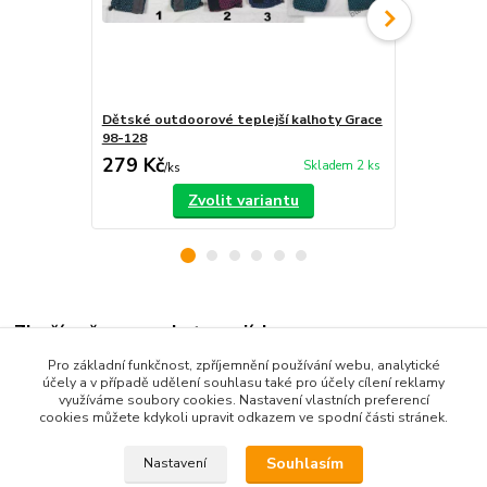
Dětské outdoorové teplejší kalhoty Grace
Dětské outd
98-128
80-110
279 Kč
280 Kč
Skladem 2 ks
/
ks
/
ks
Zvolit variantu
Zboží zařazeno v kategoriích
Pro základní funkčnost, zpříjemnění používání webu, analytické
Dětské oblečení
účely a v případě udělení souhlasu také pro účely cílení reklamy
využíváme soubory cookies. Nastavení vlastních preferencí
Dětské kalhoty
cookies můžete kdykoli upravit odkazem ve spodní části stránek.
Souhlasím
Nastavení