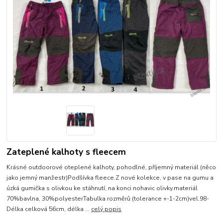
Zateplené kalhoty s fleecem
Krásné outdoorové oteplené kalhoty, pohodlné, příjemný materiál (něco
jako jemný manžestr)Podšívka fleece.Z nové kolekce, v pase na gumu a
úzká gumička s olivkou ke stáhnutí, na konci nohavic olivky.materiál
70%bavlna, 30%polyesterTabulka rozměrů (tolerance +-1-2cm)vel.98-
Délka celková 56cm, délka ...
celý popis