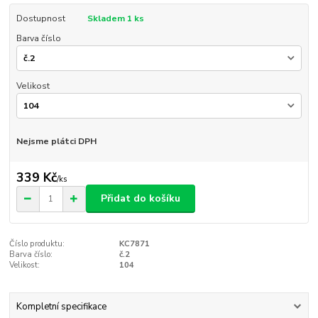
Dostupnost
Skladem 1 ks
Barva číslo
Velikost
Nejsme plátci DPH
339 Kč
/
ks
Přidat do košíku
Číslo produktu:
KC7871
Barva číslo:
č.2
Velikost:
104
Kompletní specifikace