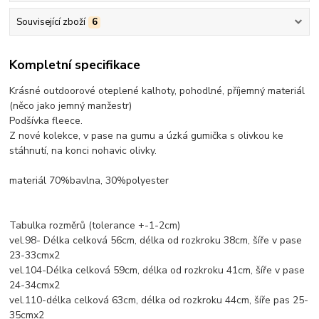
Související zboží
6
Kompletní specifikace
Krásné outdoorové oteplené kalhoty, pohodlné, příjemný materiál
(něco jako jemný manžestr)
Podšívka fleece.
Z nové kolekce, v pase na gumu a úzká gumička s olivkou ke
stáhnutí, na konci nohavic olivky.
materiál 70%bavlna, 30%polyester
Tabulka rozměrů (tolerance +-1-2cm)
vel.98- Délka celková 56cm, délka od rozkroku 38cm, šíře v pase
23-33cmx2
vel.104-Délka celková 59cm, délka od rozkroku 41cm, šíře v pase
24-34cmx2
vel.110-délka celková 63cm, délka od rozkroku 44cm, šíře pas 25-
35cmx2