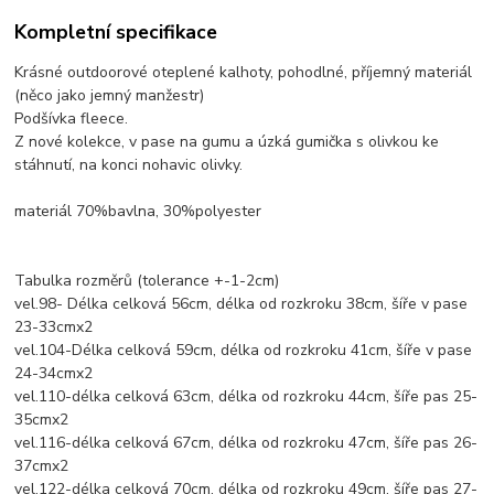
Kompletní specifikace
Krásné outdoorové oteplené kalhoty, pohodlné, příjemný materiál
(něco jako jemný manžestr)
Podšívka fleece.
Z nové kolekce, v pase na gumu a úzká gumička s olivkou ke
stáhnutí, na konci nohavic olivky.
materiál 70%bavlna, 30%polyester
Tabulka rozměrů (tolerance +-1-2cm)
vel.98- Délka celková 56cm, délka od rozkroku 38cm, šíře v pase
23-33cmx2
vel.104-Délka celková 59cm, délka od rozkroku 41cm, šíře v pase
24-34cmx2
vel.110-délka celková 63cm, délka od rozkroku 44cm, šíře pas 25-
35cmx2
vel.116-délka celková 67cm, délka od rozkroku 47cm, šíře pas 26-
37cmx2
vel.122-délka celková 70cm, délka od rozkroku 49cm, šíře pas 27-