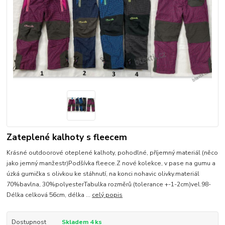
Zateplené kalhoty s fleecem
Krásné outdoorové oteplené kalhoty, pohodlné, příjemný materiál (něco
jako jemný manžestr)Podšívka fleece.Z nové kolekce, v pase na gumu a
úzká gumička s olivkou ke stáhnutí, na konci nohavic olivky.materiál
70%bavlna, 30%polyesterTabulka rozměrů (tolerance +-1-2cm)vel.98-
Délka celková 56cm, délka ...
celý popis
Dostupnost
Skladem 4 ks