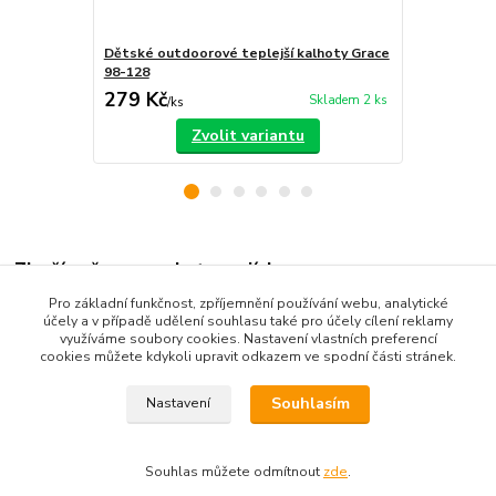
Dětské outdoorové teplejší kalhoty Grace
Dětské outd
98-128
80-110
279 Kč
280 Kč
Skladem 2 ks
/
ks
/
ks
Zvolit variantu
Zboží zařazeno v kategoriích
Pro základní funkčnost, zpříjemnění používání webu, analytické
Dětské oblečení
účely a v případě udělení souhlasu také pro účely cílení reklamy
využíváme soubory cookies. Nastavení vlastních preferencí
Dětské kalhoty
cookies můžete kdykoli upravit odkazem ve spodní části stránek.
Souhlasím
Nastavení
Souhlas můžete odmítnout
zde
.
Vytvořeno na
Eshop-rychle.cz