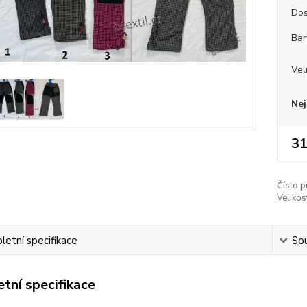
Dos
Bar
Vel
Nej
31
Číslo p
Velikos
etní specifikace
Sou
tní specifikace