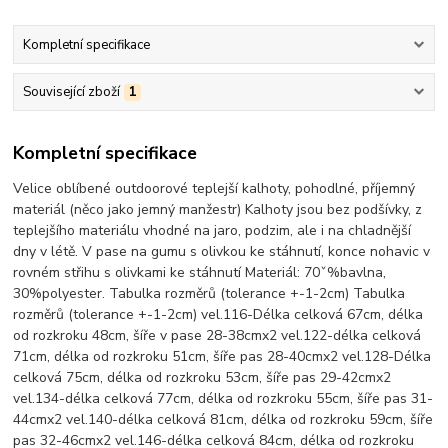
Kompletní specifikace
Související zboží
1
Kompletní specifikace
Velice oblíbené outdoorové teplejší kalhoty, pohodlné, příjemný
materiál (něco jako jemný manžestr) Kalhoty jsou bez podšívky, z
teplejšího materiálu vhodné na jaro, podzim, ale i na chladnější
dny v létě. V pase na gumu s olivkou ke stáhnutí, konce nohavic v
rovném střihu s olivkami ke stáhnutí Materiál: 70ˇ%bavlna,
30%polyester. Tabulka rozměrů (tolerance +-1-2cm) Tabulka
rozměrů (tolerance +-1-2cm) vel.116-Délka celková 67cm, délka
od rozkroku 48cm, šíře v pase 28-38cmx2 vel.122-délka celková
71cm, délka od rozkroku 51cm, šíře pas 28-40cmx2 vel.128-Délka
celková 75cm, délka od rozkroku 53cm, šíře pas 29-42cmx2
vel.134-délka celková 77cm, délka od rozkroku 55cm, šíře pas 31-
44cmx2 vel.140-délka celková 81cm, délka od rozkroku 59cm, šíře
pas 32-46cmx2 vel.146-délka celková 84cm, délka od rozkroku