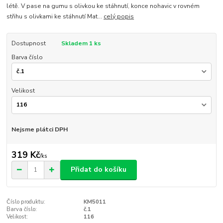
létě. V pase na gumu s olivkou ke stáhnutí, konce nohavic v rovném
střihu s olivkami ke stáhnutí Mat...
celý popis
Dostupnost
Skladem 1 ks
Barva číslo
Velikost
Nejsme plátci DPH
319 Kč
/
ks
Přidat do košíku
Číslo produktu:
KM5011
Barva číslo:
č.1
Velikost:
116