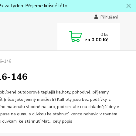
x za týden. Přejeme krásné léto.
Přihlášení
0
ks
za
0,00 Kč
16-146
16-146
 oblíbené outdoorové teplejší kalhoty, pohodlné, příjemný
ál (něco jako jemný manžestr) Kalhoty jsou bez podšívky, z
ího materiálu vhodné na jaro, podzim, ale i na chladnější dny v
V pase na gumu s olivkou ke stáhnutí, konce nohavic v rovném
s olivkami ke stáhnutí Mat...
celý popis