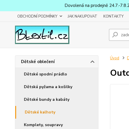
Dovolená na prodejně 24.7.-7.8.
OBCHODNÍ PODMÍNKY
JAK NAKUPOVAT
KONTAKTY
Úvod
D
Dětské oblečení
Outd
Dětské spodní prádlo
Dětská pyžama a košilky
Dětské bundy a kabáty
Dětské kalhoty
Komplety, soupravy