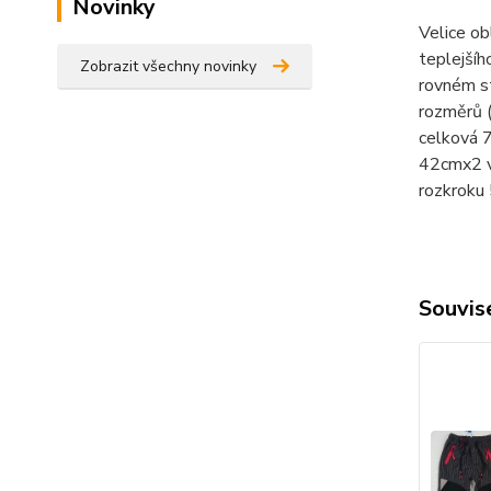
Novinky
Velice ob
teplejšíh
Zobrazit všechny novinky
rovném s
rozměrů 
celková 
42cmx2 v
rozkroku
Souvise