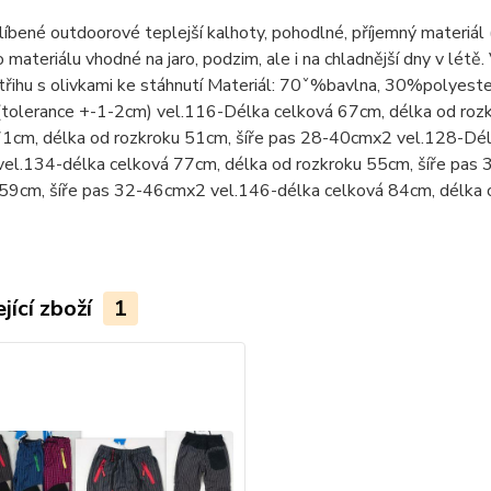
líbené outdoorové teplejší kalhoty, pohodlné, příjemný materiál
o materiálu vhodné na jaro, podzim, ale i na chladnější dny v létě
třihu s olivkami ke stáhnutí Materiál: 70ˇ%bavlna, 30%polyest
(tolerance +-1-2cm) vel.116-Délka celková 67cm, délka od roz
71cm, délka od rozkroku 51cm, šíře pas 28-40cmx2 vel.128-Délk
el.134-délka celková 77cm, délka od rozkroku 55cm, šíře pas
 59cm, šíře pas 32-46cmx2 vel.146-délka celková 84cm, délka 
jící zboží
1