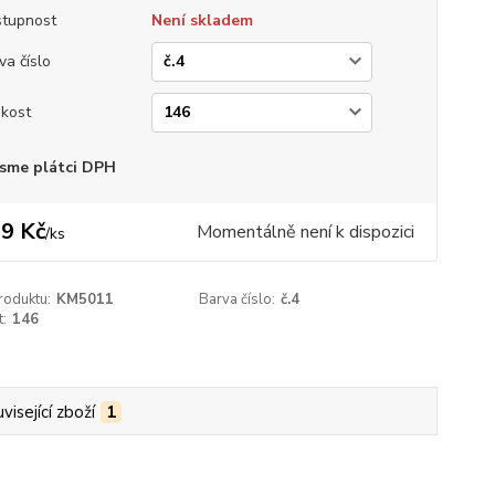
tupnost
Není skladem
va číslo
ikost
sme plátci DPH
9 Kč
Momentálně není k dispozici
/
ks
roduktu:
KM5011
Barva číslo:
č.4
t:
146
visející zboží
1