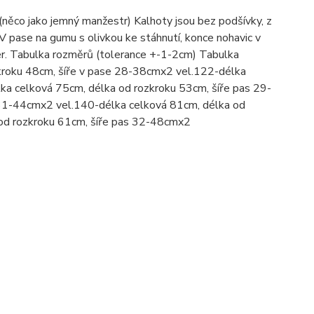
 (něco jako jemný manžestr) Kalhoty jsou bez podšívky, z
. V pase na gumu s olivkou ke stáhnutí, konce nohavic v
er. Tabulka rozměrů (tolerance +-1-2cm) Tabulka
kroku 48cm, šíře v pase 28-38cmx2 vel.122-délka
a celková 75cm, délka od rozkroku 53cm, šíře pas 29-
 31-44cmx2 vel.140-délka celková 81cm, délka od
od rozkroku 61cm, šíře pas 32-48cmx2