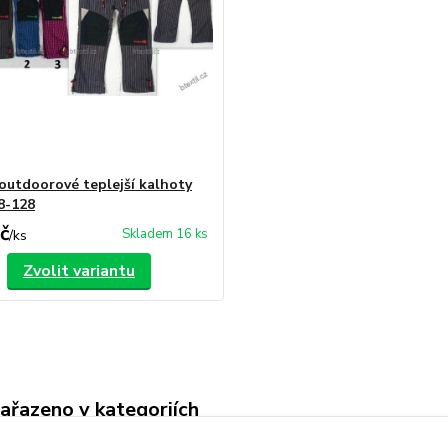
outdoorové teplejší kalhoty
8-128
č
Skladem 16 ks
/
ks
Zvolit variantu
zařazeno v kategoriích