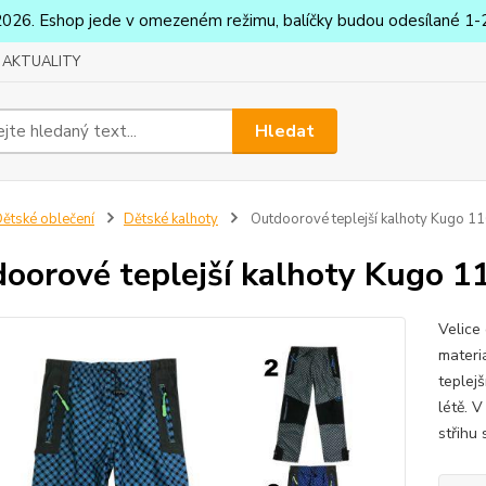
2026. Eshop jede v omezeném režimu, balíčky budou odesílané 1-2
AKTUALITY
Hledat
ětské oblečení
Dětské kalhoty
Outdoorové teplejší kalhoty Kugo 1
oorové teplejší kalhoty Kugo 1
Velice
materi
teplejš
létě. 
střihu 