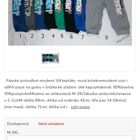
Pánské pohodlné moderní 3/4 tepláky -nová kolekcemoderní vzor i
střihV pase na gumu + šnůrka ke stažení, dvě kapsymateriál: 65%bavlna,
35%polyesterMíváme ve velikostech M-3XLTabulka velikostítolerance
+-1-2cmM-délka 69cm, délka od rozkroku 43cm, šíře pas 34-54cmx2
(min-max)L-délka 71cm, délka od r...
celý popis
Dostupnost
Není skladem
M-3XL