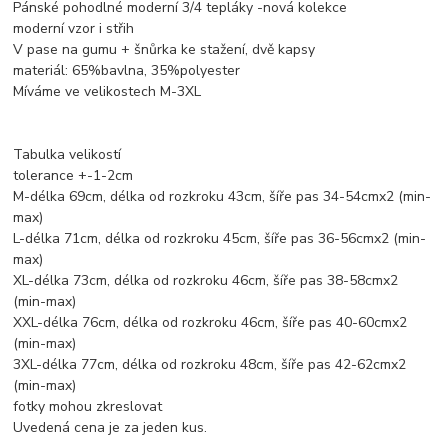
Pánské pohodlné moderní 3/4 tepláky -nová kolekce
moderní vzor i střih
V pase na gumu + šnůrka ke stažení, dvě kapsy
materiál: 65%bavlna, 35%polyester
Míváme ve velikostech M-3XL
Tabulka velikostí
tolerance +-1-2cm
M-délka 69cm, délka od rozkroku 43cm, šíře pas 34-54cmx2 (min-
max)
L-délka 71cm, délka od rozkroku 45cm, šíře pas 36-56cmx2 (min-
max)
XL-délka 73cm, délka od rozkroku 46cm, šíře pas 38-58cmx2
(min-max)
XXL-délka 76cm, délka od rozkroku 46cm, šíře pas 40-60cmx2
(min-max)
3XL-délka 77cm, délka od rozkroku 48cm, šíře pas 42-62cmx2
(min-max)
fotky mohou zkreslovat
Uvedená cena je za jeden kus.