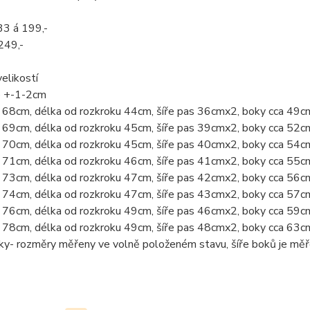
33 á 199,-
249,-
elikostí
e +-1-2cm
 68cm, délka od rozkroku 44cm, šíře pas 36cmx2, boky cca 49c
 69cm, délka od rozkroku 45cm, šíře pas 39cmx2, boky cca 52c
 70cm, délka od rozkroku 45cm, šíře pas 40cmx2, boky cca 54c
 71cm, délka od rozkroku 46cm, šíře pas 41cmx2, boky cca 55c
 73cm, délka od rozkroku 47cm, šíře pas 42cmx2, boky cca 56c
 74cm, délka od rozkroku 47cm, šíře pas 43cmx2, boky cca 57c
 76cm, délka od rozkroku 49cm, šíře pas 46cmx2, boky cca 59c
 78cm, délka od rozkroku 49cm, šíře pas 48cmx2, boky cca 63c
vky- rozměry měřeny ve volně položeném stavu, šíře boků je mě