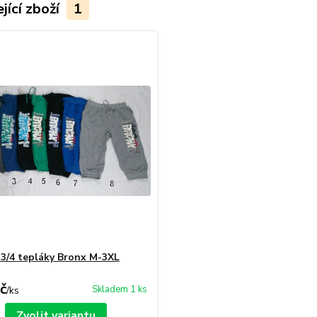
jící zboží
1
 3/4 tepláky Bronx M-3XL
č
Skladem 1 ks
/
ks
Zvolit variantu