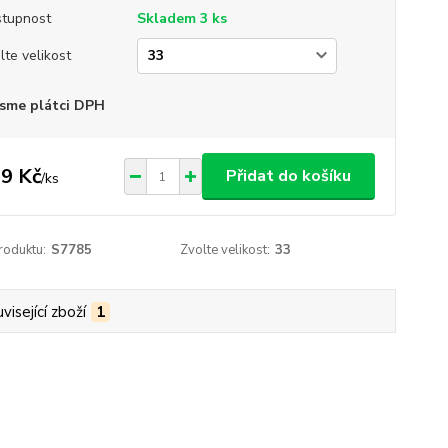
tupnost
Skladem 3 ks
lte velikost
sme plátci DPH
9 Kč
Přidat do košíku
/
ks
roduktu:
S7785
Zvolte velikost:
33
visející zboží
1