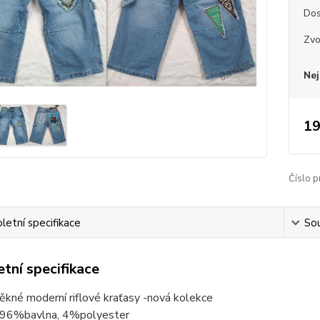
Dos
Zvo
Nej
19
Číslo p
etní specifikace
Sou
tní specifikace
kné moderní riflové kraťasy -nová kolekce
: 96%bavlna, 4%polyester