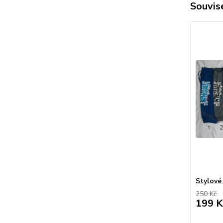
Souvise
Stylové
250 Kč
199 K