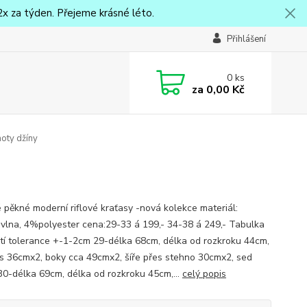
x za týden. Přejeme krásné léto.
Přihlášení
0
ks
za
0,00 Kč
oty džíny
 pěkné moderní riflové kraťasy -nová kolekce materiál:
lna, 4%polyester cena:29-33 á 199,- 34-38 á 249,- Tabulka
stí tolerance +-1-2cm 29-délka 68cm, délka od rozkroku 44cm,
as 36cmx2, boky cca 49cmx2, šíře přes stehno 30cmx2, sed
30-délka 69cm, délka od rozkroku 45cm,...
celý popis