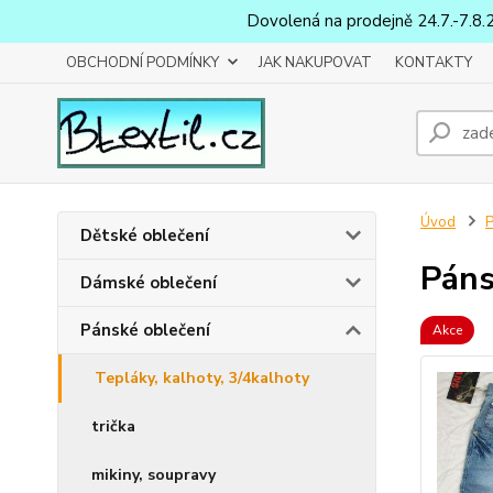
Dovolená na prodejně 24.7.-7.8.
OBCHODNÍ PODMÍNKY
JAK NAKUPOVAT
KONTAKTY
Úvod
P
Dětské oblečení
Páns
Dámské oblečení
Pánské oblečení
Akce
Tepláky, kalhoty, 3/4kalhoty
trička
mikiny, soupravy