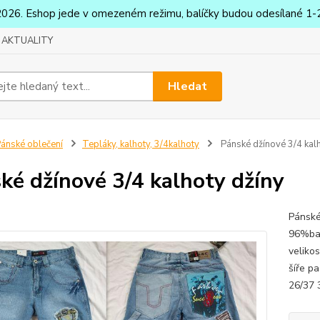
2026. Eshop jede v omezeném režimu, balíčky budou odesílané 1-2
AKTUALITY
Hledat
ánské oblečení
Tepláky, kalhoty, 3/4kalhoty
Pánské džínové 3/4 kalh
ké džínové 3/4 kalhoty džíny
Pánské
96%bav
veliko
šíře p
26/37 