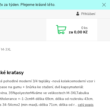
x za týden. Přejeme krásné léto.
Přihlášení
0
ks
za
0,00 Kč
F M-3XL
ké kraťasy
 pohodlné moderní 3/4 tepláky -nová kolekcemoderní vzor i
 pase na gumu + šnůrka ke stažení, dvě kapsymateriál:
lna, 35%polyesterMíváme ve velikostech M-3XLTabulka
stítolerance +-1-2cmM-délka 69cm, délka od rozkroku 43cm,
as 34-54cmx2 (min-max)L-délka 71cm, délka od r...
celý popis