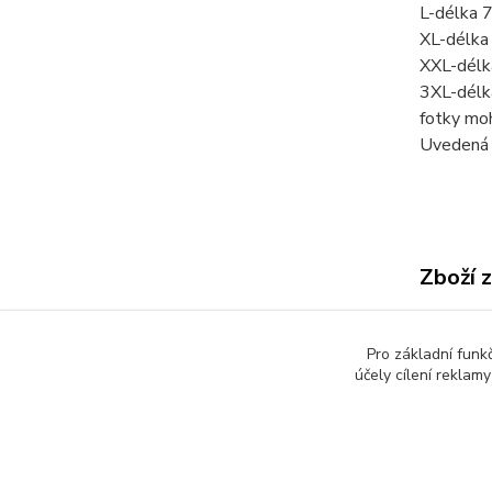
L-délka 
XL-délka
XXL-délk
3XL-délk
fotky mo
Uvedená c
Zboží 
Pánsk
Pro základní funk
účely cílení reklam