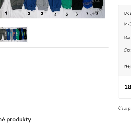
Dos
M-
Bar
Cen
Nej
18
Číslo p
é produkty