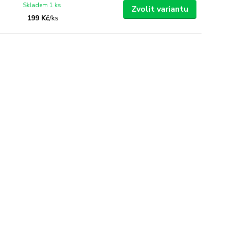
Skladem 1 ks
Zvolit variantu
199 Kč
/
ks