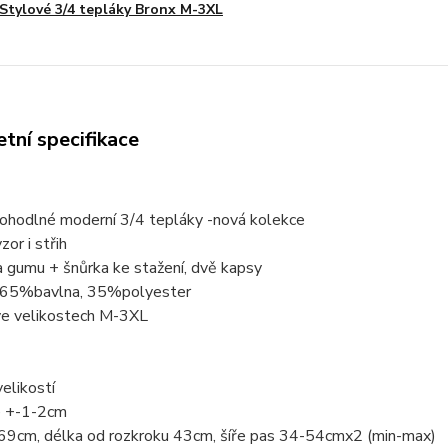
Stylové 3/4 tepláky Bronx M-3XL
tní specifikace
ohodlné moderní 3/4 tepláky -nová kolekce
zor i střih
 gumu + šnůrka ke stažení, dvě kapsy
: 65%bavlna, 35%polyester
e velikostech M-3XL
elikostí
e +-1-2cm
69cm, délka od rozkroku 43cm, šíře pas 34-54cmx2 (min-max)