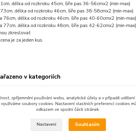
71cm, délka od rozkroku 45cm, šíře pas 36-56cmx2 (min-max)
 73cm, délka od rozkroku 46cm, šíře pas 38-58cmx2 (min-max)
a 76cm, délka od rozkroku 46cm, šíře pas 40-60cmx2 (min-max
a 77cm, délka od rozkroku 48cm, šíře pas 42-62cmx2 (min-max
hou zkreslovat
ena je za jeden kus.
zařazeno v kategoriích
é oblečení
Tepláky, kalhoty,
3/4kalhoty
čnost, zpříjemnění používání webu, analytické účely a v případě udělení
y využíváme soubory cookies. Nastavení vlastních preferencí cookies mů
odkazem ve spodní části stránek.
Souhlasím
Nastavení