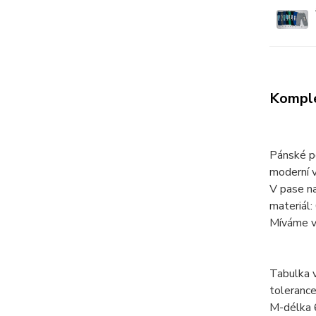
Komple
Pánské p
moderní v
V pase na
materiál
Míváme v
Tabulka v
toleranc
M-délka 