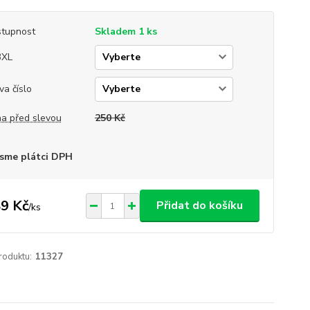
tupnost
Skladem 1 ks
3XL
va číslo
a před slevou
250 Kč
sme plátci DPH
9 Kč
Přidat do košíku
/
ks
roduktu:
11327