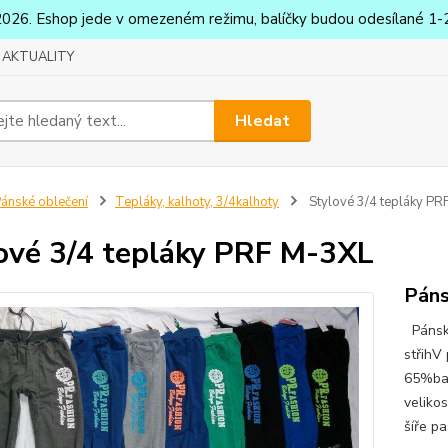
2026. Eshop jede v omezeném režimu, balíčky budou odesílané 1-2
AKTUALITY
Hledat
ánské oblečení
Tepláky, kalhoty, 3/4kalhoty
Stylové 3/4 tepláky PR
ové 3/4 tepláky PRF M-3XL
Páns
Pánské
střihV
65%bav
veliko
šíře p