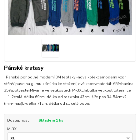
Pánské kraťasy
Pánské pohodlné moderní 3/4 tepláky -nová kolekcemoderní vzor i
střihV pase na gumu + šnůrka ke stažení, dvě kapsymateriál: 65%bavlna,
35%polyesterMíváme ve velikostech M-3XLTabulka velikostítolerance
+-1-2cmM-délka 69cm, délka od rozkroku 43cm, šíře pas 34-54cmx2
(min-max)L-délka 71cm, délka od r...
celý popis
Dostupnost
Skladem 1 ks
M-3XL