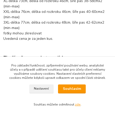
XL-délka 73cm, délka od rozkroku 46cm, šíře pas 38-58cmx2
(min-max)
XXL-délka 76cm, délka od rozkroku 46cm, šíře pas 40-60cmx2
(min-max)
3XL-délka 77cm, délka od rozkroku 48cm, šíře pas 42-62cmx2
(min-max)
fotky mohou zkreslovat
Uvedená cena je za jeden kus.
Zboží zařazeno v kategoriích
Pro základní funkčnost, zpříjemnění používání webu, analytické
Pánské oblečení
účely a v případě udělení souhlasu také pro účely cílení reklamy
využíváme soubory cookies. Nastavení vlastních preferencí
Tepláky, kalhoty, 3/4kalhoty
cookies můžete kdykoli upravit odkazem ve spodní části stránek.
Souhlasím
Nastavení
Souhlas můžete odmítnout
zde
.
Vytvořeno na
Eshop-rychle.cz