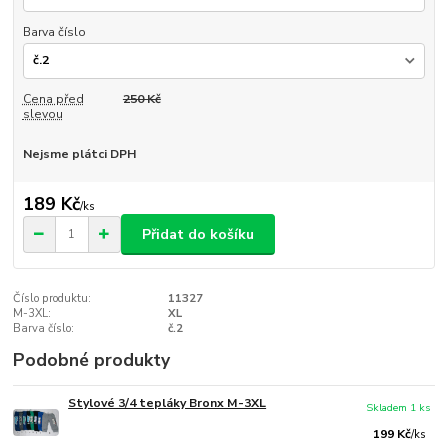
Barva číslo
Cena před
250 Kč
slevou
Nejsme plátci DPH
189 Kč
/
ks
Přidat do košíku
Číslo produktu:
11327
M-3XL:
XL
Barva číslo:
č.2
Podobné produkty
Stylové 3/4 tepláky Bronx M-3XL
Skladem 1 ks
199 Kč
/
ks