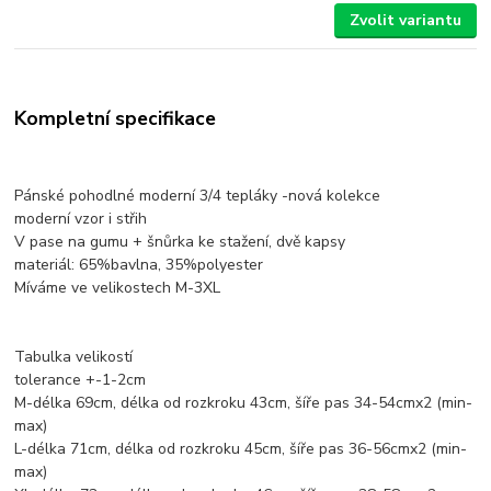
Zvolit variantu
Kompletní specifikace
Pánské pohodlné moderní 3/4 tepláky -nová kolekce
moderní vzor i střih
V pase na gumu + šnůrka ke stažení, dvě kapsy
materiál: 65%bavlna, 35%polyester
Míváme ve velikostech M-3XL
Tabulka velikostí
tolerance +-1-2cm
M-délka 69cm, délka od rozkroku 43cm, šíře pas 34-54cmx2 (min-
max)
L-délka 71cm, délka od rozkroku 45cm, šíře pas 36-56cmx2 (min-
max)