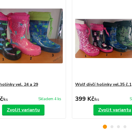
olínky vel. 24 a 29
Wolf dívčí holinky vel.35 č.1
č
399 Kč
Skladem 4 ks
S
/
ks
/
ks
Zvolit variantu
Zvolit variantu