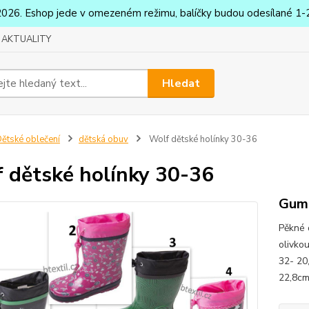
2026. Eshop jede v omezeném režimu, balíčky budou odesílané 1-2
AKTUALITY
Hledat
ětské oblečení
dětská obuv
Wolf dětské holínky 30-36
 dětské holínky 30-36
Gumá
Pěkné 
olivko
32- 20
22,8cm