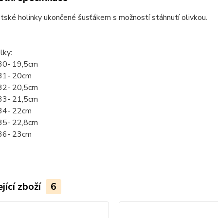
tské holinky ukončené šusťákem s možností stáhnutí olivkou.
lky:
 30- 19,5cm
 31- 20cm
 32- 20,5cm
 33- 21,5cm
 34- 22cm
 35- 22,8cm
 36- 23cm
jící zboží
6