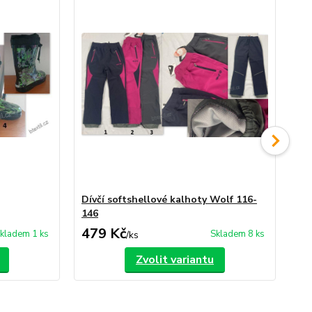
Dívčí softshellové kalhoty Wolf 116-
Dí
146
479 Kč
4
kladem 1 ks
Skladem 8 ks
/
ks
Zvolit variantu