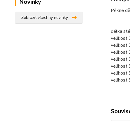
Novinky
Pěkné dě
Zobrazit všechny novinky
délka sté
velikost
velikost
velikost
velikost
velikost
velikost
velikost
Souvise