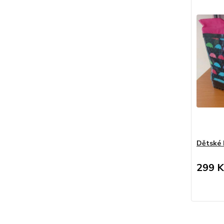
Dětské h
299 K