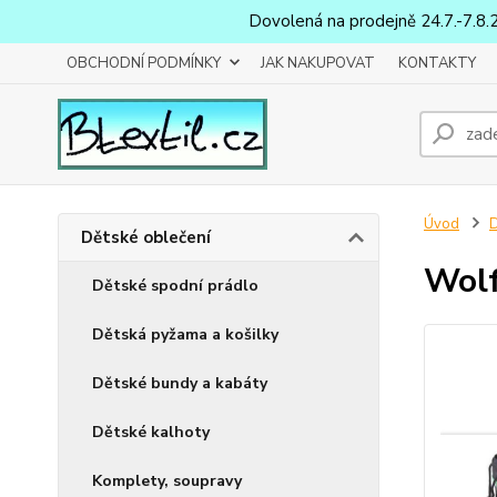
Dovolená na prodejně 24.7.-7.8.
OBCHODNÍ PODMÍNKY
JAK NAKUPOVAT
KONTAKTY
Úvod
D
Dětské oblečení
Wolf
Dětské spodní prádlo
Dětská pyžama a košilky
Dětské bundy a kabáty
Dětské kalhoty
Komplety, soupravy