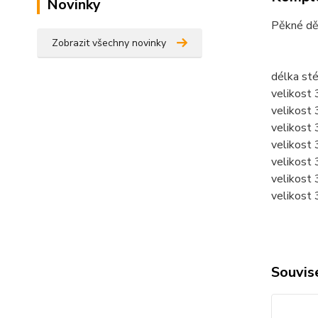
Novinky
Pěkné dě
Zobrazit všechny novinky
délka sté
velikost
velikost
velikost
velikost
velikost
velikost
velikost
Souvise