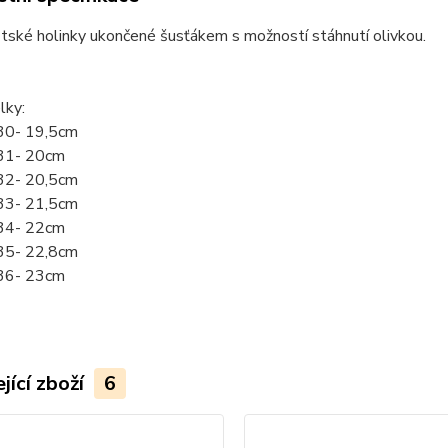
tské holinky ukončené šusťákem s možností stáhnutí olivkou.
lky:
 30- 19,5cm
 31- 20cm
 32- 20,5cm
 33- 21,5cm
 34- 22cm
 35- 22,8cm
 36- 23cm
jící zboží
6