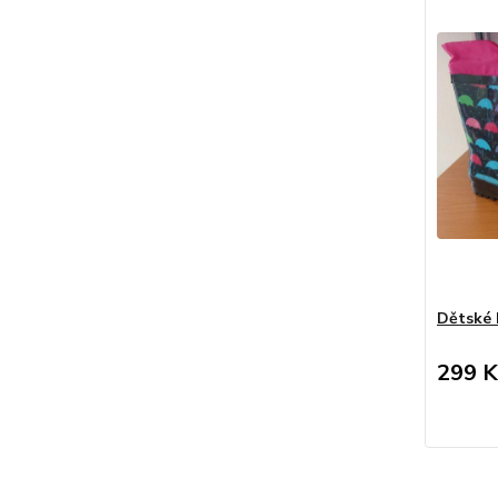
Dětské h
299 K