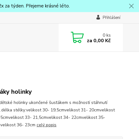
x za týden. Přejeme krásné léto.
Přihlášení
0
ks
za
0,00 Kč
ky holinky
dětské holinky ukončené šusťákem s možností stáhnutí
u.délka stélky:velikost 30- 19,5cmvelikost 31- 20cmvelikost
,5cmvelikost 33- 21,5cmvelikost 34- 22cmvelikost 35-
velikost 36- 23cm
celý popis