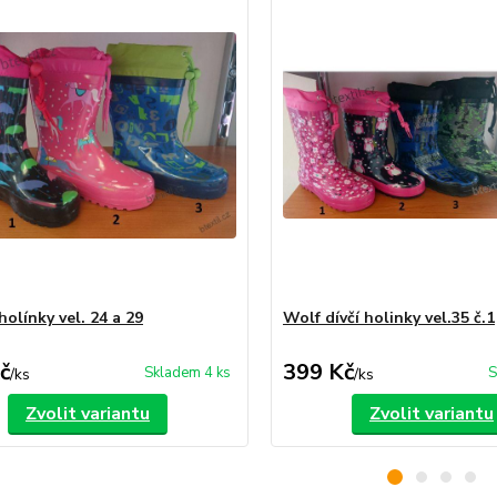
olínky vel. 24 a 29
Wolf dívčí holinky vel.35 č.1
č
399 Kč
Skladem 4 ks
S
/
ks
/
ks
Zvolit variantu
Zvolit variantu