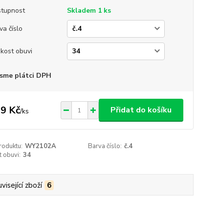
tupnost
Skladem 1 ks
va číslo
ikost obuvi
sme plátci DPH
9 Kč
Přidat do košíku
/
ks
roduktu:
WY2102A
Barva číslo:
č.4
t obuvi:
34
visející zboží
6