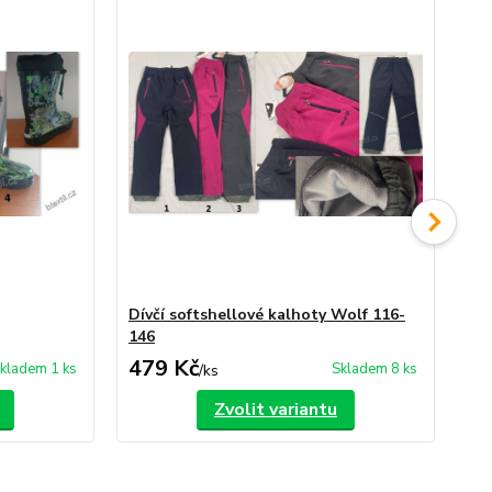
Dívčí softshellové kalhoty Wolf 116-
Dí
146
479 Kč
4
kladem 1 ks
Skladem 8 ks
/
ks
Zvolit variantu