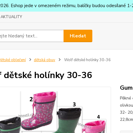
2026. Eshop jede v omezeném režimu, balíčky budou odesílané 1-2
AKTUALITY
Hledat
ětské oblečení
dětská obuv
Wolf dětské holínky 30-36
 dětské holínky 30-36
Gumá
Pěkné 
olivko
32- 20
22,8cm