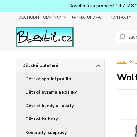
Dovolená na prodejně 24.7.-7.8.
OBCHODNÍ PODMÍNKY
JAK NAKUPOVAT
KONTAKTY
Úvod
D
Dětské oblečení
Wolf
Dětské spodní prádlo
Dětská pyžama a košilky
Dětské bundy a kabáty
Dětské kalhoty
Komplety, soupravy