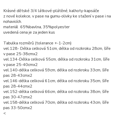
Krásné dětské 3/4 látkové-plátěné, kalhoty-kapsáče
z nové kolekce, v pase na gumu-olivky ke stažení v pase i na
nohavicích.
materiál 65%bavlna, 35%polyester
uvedená cena je za jeden kus
Tabulka rozměrů (tolerance +-1-2cm)
vel.128- Délka celková 51cm, délka od rozkroku 28cm, šíře
v pase 25-38cmx2
vel.134-Délka celková 55cm, délka od rozkroku 31cm, šíře
v pase 25-40cmx2
vel.140-délka celková 59cm, délka od rozkroku 33cm, šíře
pas 28-43cmx2
vel.146-délka celková 61cm, délka od rozkroku 35cm, šíře
pas 28-44cmx2
vel.152-délka celková 66cm, délka od rozkroku 38cm, šíře
pas 30-47cmx2
vel.158-délka celková 70cm, délka od rozkroku 43cm, šíře
pas 33-50cmx2
<