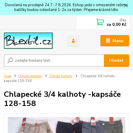
Dovolená na prodejně 24.7.-7.8.2026. Eshop jede v omezeném režimu,
balíčky budou odesílané 1-2x za týden. Přejeme krásné léto.
0
ks
za
0,00 Kč
Menu
Hledat
Úvod
Dětské oblečení
Dětské kalhoty
Chlapecké 3/4 kalhoty -
kapsáče 128-158
Chlapecké 3/4 kalhoty -kapsáče
128-158