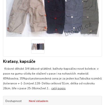
Kraťasy, kapsáče
Krásné dětské 3/4 látkové-plátěné, kalhoty-kapsáčez nové kolekce, v
pase na gumu-olivky ke stažení v pase i na nohavicích. materiál
65%bavlna, 35%polyesteruvedená cena je za jeden kusTabulka rozměrů
(tolerance +-1-2cm)vel.128- Délka celková 51cm, délka od rozkroku
28cm, šíře v pase 25-38cmx2vel.1...
celý popis
Dostupnost
Není skladem