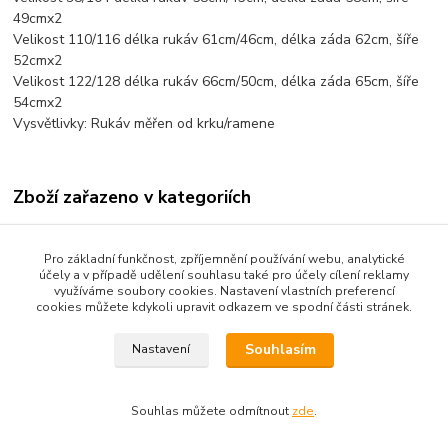
49cmx2
Velikost 110/116 délka rukáv 61cm/46cm, délka záda 62cm, šíře
52cmx2
Velikost 122/128 délka rukáv 66cm/50cm, délka záda 65cm, šíře
54cmx2
Vysvětlivky: Rukáv měřen od krku/ramene
Zboží zařazeno v kategoriích
Dětské oblečení
Pro základní funkčnost, zpříjemnění používání webu, analytické
Dětské bundy a kabáty
účely a v případě udělení souhlasu také pro účely cílení reklamy
využíváme soubory cookies. Nastavení vlastních preferencí
dětská obuv
cookies můžete kdykoli upravit odkazem ve spodní části stránek.
Souhlasím
Nastavení
Souhlas můžete odmítnout
zde
.
Vytvořeno na
Eshop-rychle.cz