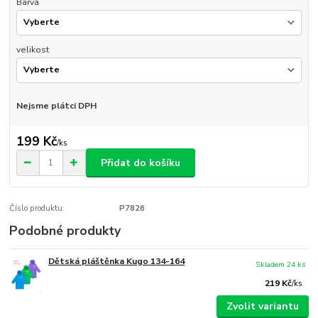
Barva
velikost
Nejsme plátci DPH
199 Kč
/
ks
Přidat do košíku
Číslo produktu:
P7826
Podobné produkty
Dětská pláštěnka Kugo 134-164
Skladem 24 ks
219 Kč
/
ks
Zvolit variantu