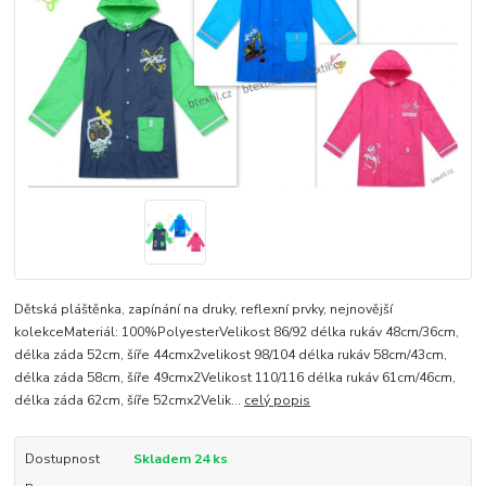
Dětská pláštěnka, zapínání na druky, reflexní prvky, nejnovější
kolekceMateriál: 100%PolyesterVelikost 86/92 délka rukáv 48cm/36cm,
délka záda 52cm, šíře 44cmx2velikost 98/104 délka rukáv 58cm/43cm,
délka záda 58cm, šíře 49cmx2Velikost 110/116 délka rukáv 61cm/46cm,
délka záda 62cm, šíře 52cmx2Velik...
celý popis
Dostupnost
Skladem 24 ks