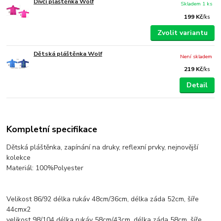
Dívčí pláštěnka Wolf
Skladem 1 ks
199 Kč
/
ks
Zvolit variantu
Dětská pláštěnka Wolf
Není skladem
219 Kč
/
ks
Detail
Kompletní specifikace
Dětská pláštěnka, zapínání na druky, reflexní prvky, nejnovější
kolekce
Materiál: 100%Polyester
Velikost 86/92 délka rukáv 48cm/36cm, délka záda 52cm, šíře
44cmx2
velikost 98/104 délka rukáv 58cm/43cm, délka záda 58cm, šíře